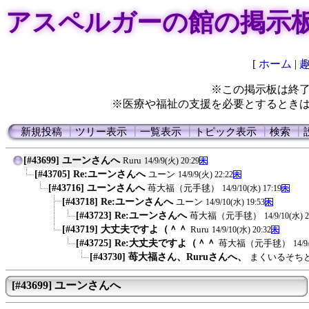
アスペルガーの館の掲示
[
ホーム
|
※この掲示板は終
※医療や福祉の支援を必要とするとき
新規投稿
┃
ツリー表示
┃
一覧表示
┃
トピック表示
┃
検索
┃
[#43699] ユーンさんへ
Ruru
14/9/9(火) 20:29
[#43705] Re:ユーンさんへ
ユーン
14/9/9(火) 22:22
[#43716] ユーンさんへ
苺大福（元手毬）
14/9/10(水) 17:19
[#43718] Re:ユーンさんへ
ユーン
14/9/10(水) 19:53
[#43723] Re:ユーンさんへ
苺大福（元手毬）
14/9/10(水) 2
[#43719] 大丈夫ですよ（＾＾
Ruru
14/9/10(水) 20:32
[#43725] Re:大丈夫ですよ（＾＾
苺大福（元手毬）
14/9
[#43730] 苺大福さん、Ruruさんへ、
まくいるそち
[#43699] ユーンさんへ