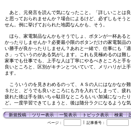
あと、元発言を読んで気になったこと。「詳しいことは良
と思っておられませんか？場合によるけど、必ずしもそうと
せん。例に挙げておられた地図なんかも、そう。
ほら、家電製品なんかもそうでしょ、ボタンが一杯あると
かったりしませんか？必要最小限のボタンだけの家電製品の
い勝手が良かったりしません？あれと一緒で、仕事にも「適
さ」っていうのがある気がします。これも見極めるのは難し
家事でも仕事でも、上手な人は丁寧にやるべきところと手を
良いところと、区別がキチンとついていて、メリハリが上手
ます。
こういうのを見きわめるのって、ＡＳの人にはなかなか難
Ｓだと、どうでも良いところにも力を入れてしまって、疲れ
疲れた後は手を抜いちゃ駄目なところもいい加減になったり
ど。一度学習できてしまうと、後は随分ラクになるような気
新規投稿
┃
ツリー表示
┃
一覧表示
┃
トピック表示
┃
検索
┃
┃
ページ：
記事番号：