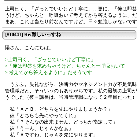
上司曰く、「ざっとでいいけど丁寧に」…更に、「俺は即答
うけど、ちゃんと一呼吸おいて考えてから答えるように」だ
まあ、これは当たり前なんですけど。日々勉強しかないです
[#10441] Re:難しいっすね
陽さん、こんにちは。
>上司曰く、「ざっとでいいけど丁寧に」
>「俺は即答を求めちゃうけど、ちゃんと一呼吸おいて
> 考えてから答えるように」だそうです
うふふ。失礼ながら、決断力やマネジメント力が不足気味
管理職だと、そういうのもありがちです。私の最初の上司が
うでした（彼＝課長は、当時管理職になって２年目だった）
私「ＡとＢ、どちらを先にやりましょうか？」
彼「どちらも先にやってくれ」
私「？そんなの出来ません、どっちか指定して」
彼「うーん、じゃＡかなぁ」
私「Ａですね、じゃＡを先にやります」