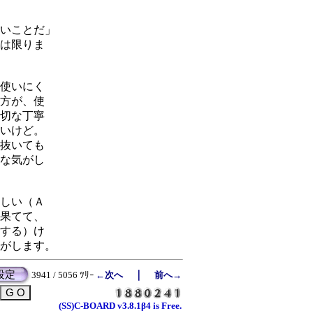
いことだ」
は限りま
使いにく
方が、使
切な丁寧
いけど。
抜いても
な気がし
しい（Ａ
果てて、
する）け
がします。
設定
｜
3941 / 5056 ﾂﾘｰ
←次へ
前へ→
(SS)C-BOARD v3.8.1β4 is Free.