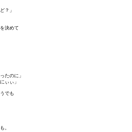
ど？」
を決めて
ったのに」
にぃぃ」
どうでも
も。