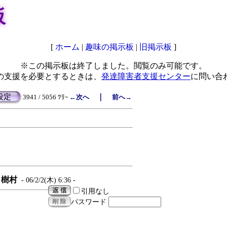
板
[
ホーム
|
趣味の掲示板
|
旧掲示板
]
※この掲示板は終了しました。閲覧のみ可能です。
の支援を必要とするときは、
発達障害者支援センター
に問い合
設定
｜
3941 / 5056 ﾂﾘｰ
←次へ
前へ→
樹村
- 06/2/2(木) 6:36 -
引用なし
パスワード