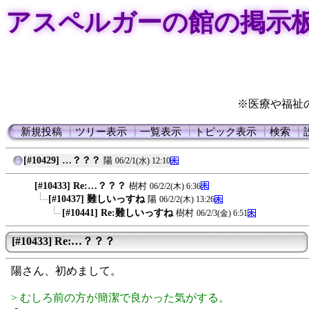
アスペルガーの館の掲示
※医療や福祉
新規投稿
┃
ツリー表示
┃
一覧表示
┃
トピック表示
┃
検索
┃
[#10429] …？？？
陽
06/2/1(水) 12:10
[#10433] Re:…？？？
樹村
06/2/2(木) 6:36
[#10437] 難しいっすね
陽
06/2/2(木) 13:26
[#10441] Re:難しいっすね
樹村
06/2/3(金) 6:51
[#10433] Re:…？？？
陽さん、初めまして。
> むしろ前の方が簡潔で良かった気がする。