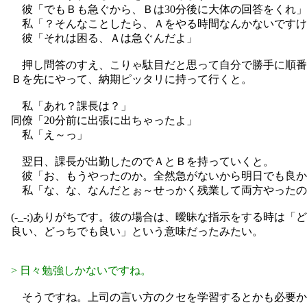
彼「でもＢも急ぐから、Ｂは30分後に大体の回答をくれ」
私「？そんなことしたら、Ａをやる時間なんかないですけ
彼「それは困る、Ａは急ぐんだよ」
押し問答のすえ、こりゃ駄目だと思って自分で勝手に順番
Ｂを先にやって、納期ピッタリに持って行くと。
私「あれ？課長は？」
同僚「20分前に出張に出ちゃったよ」
私「え～っ」
翌日、課長が出勤したのでＡとＢを持っていくと。
彼「お、もうやったのか。全然急がないから明日でも良か
私「な、な、なんだとぉ～せっかく残業して両方やったの
(-_-;)ありがちです。彼の場合は、曖昧な指示をする時は「
良い、どっちでも良い」という意味だったみたい。
> 日々勉強しかないですね。
そうですね。上司の言い方のクセを学習するとかも必要か