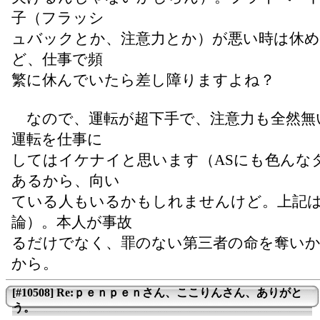
子（フラッシ
ュバックとか、注意力とか）が悪い時は休
ど、仕事で頻
繁に休んでいたら差し障りますよね？
なので、運転が超下手で、注意力も全然無
運転を仕事に
してはイケナイと思います（ASにも色んな
あるから、向い
ている人もいるかもしれませんけど。上記
論）。本人が事故
るだけでなく、罪のない第三者の命を奪い
から。
[#10508] Re:ｐｅｎｐｅｎさん、ここりんさん、ありがと
う。