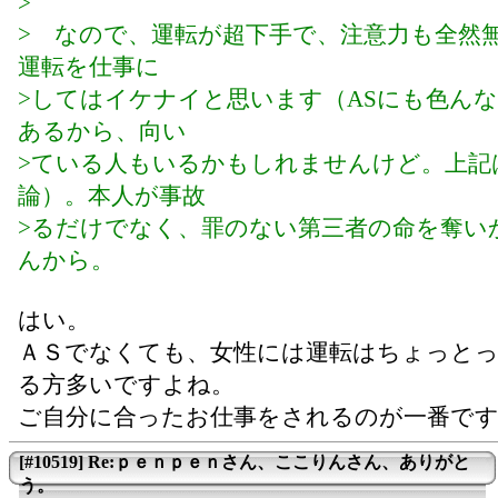
>
> なので、運転が超下手で、注意力も全然
運転を仕事に
>してはイケナイと思います（ASにも色ん
あるから、向い
>ている人もいるかもしれませんけど。上記
論）。本人が事故
>るだけでなく、罪のない第三者の命を奪い
んから。
はい。
ＡＳでなくても、女性には運転はちょっと
る方多いですよね。
ご自分に合ったお仕事をされるのが一番で
[#10519] Re:ｐｅｎｐｅｎさん、ここりんさん、ありがと
う。