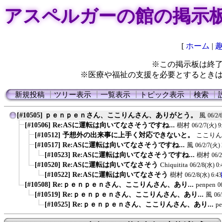
アスペルガーの館の掲示
[
ホーム
|
※この掲示板は終
※医療や福祉の支援を必要とするとき
新規投稿
┃
ツリー表示
┃
一覧表示
┃
トピック表示
┃
検索
┃
[#10505] ｐｅｎｐｅｎさん、ここりんさん、ありがとう。
風
06/2/
[#10506] Re:ASに運転は向いてなさそうですね...
樹村
06/2/7(火) 9
[#10512] 予想外の出来事に上手く対応できないと。
ここりん
[#10517] Re:ASに運転は向いてなさそうですね...
風
06/2/7(火) 
[#10523] Re:ASに運転は向いてなさそうですね...
樹村
06/
[#10520] Re:ASに運転は向いてなさそう
Chiquitita
06/2/8(水) 0:
[#10522] Re:ASに運転は向いてなさそう
樹村
06/2/8(水) 6:43
[#10508] Re:ｐｅｎｐｅｎさん、ここりんさん、あり...
penpen
0
[#10519] Re:ｐｅｎｐｅｎさん、ここりんさん、あり...
風
06/
[#10525] Re:ｐｅｎｐｅｎさん、ここりんさん、あり...
p