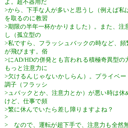
よ。超不器用だ
>から、下手な人が多いと思うし（例えば私
を取るのに教習
>期限の半年一杯かかりました）。また、注
し（孤立型の
>私ですら、フラッシュバックの時など、頻
が飛びます。俗
>にAD/HDの併発とも言われる積極奇異型の
もっと注意力に
>欠けるんじゃないかしらん）。プライベー
調子（フラッシ
>ュバックとか、注意力とか）が悪い時は休
けど、仕事で頻
>繁に休んでいたら差し障りますよね？
>
> なので、運転が超下手で、注意力も全然