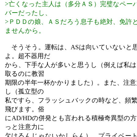
>亡くなった主人は（多分ＡＳ）完璧なペー
バーだったし、
>ＰＤＤの娘、ＡＳだろう息子も絶対、免許
ませんから。
そうそう。運転は、ASは向いていないと
よ。超不器用だ
から、下手な人が多いと思うし（例えば私は
取るのに教習
期限の半年一杯かかりました）。また、注意
し（孤立型の
私ですら、フラッシュバックの時など、頻
飛びます。俗
にAD/HDの併発とも言われる積極奇異型の
っと注意力に
欠けるんじゃないかしらん）。プライベー