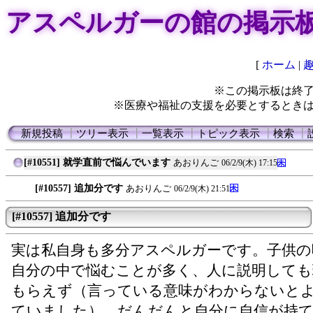
アスペルガーの館の掲示
[
ホーム
|
※この掲示板は終
※医療や福祉の支援を必要とするとき
新規投稿
┃
ツリー表示
┃
一覧表示
┃
トピック表示
┃
検索
┃
[#10551] 就学直前で悩んでいます
あおりんご
06/2/9(木) 17:15
[#10557] 追加分です
あおりんご
06/2/9(木) 21:51
[#10557] 追加分です
実は私自身も多分アスペルガーです。子供の
自分の中で悩むことが多く、人に説明しても
もらえず（言っている意味がわからないと
ていました）、だんだんと自分に自信が持