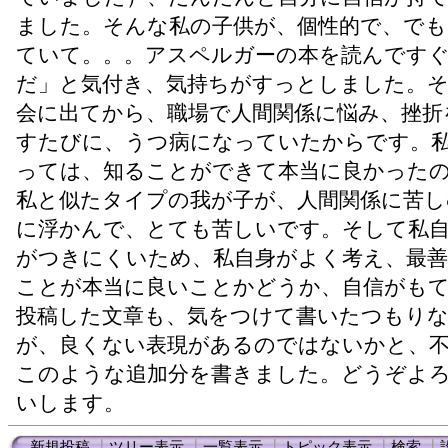
ました。そんな私の子供が、個性的で、でも
ていて。。。アスペルガーの本を読んです
だ」と気付き、気持ちがすっとしました。
会に出てから、職場で人間関係に悩み、挫折
すたびに、うつ病になっていたからです。
っては、知ることができて本当に良かった
私と似たタイプの我が子が、人間関係に苦し
に浮かんで、とても苦しいです。そして私
がつきにくいため、私自身がよく考え、最
ことが本当に良いことかどうか、自信がも
投稿した文章も、気をつけて書いたつもり
が、良くない表現があるのではないかと、
このような追加分を書きました。どうぞよ
いします。
新規投稿
┃
ツリー表示
┃
一覧表示
┃
トピック表示
┃
検索
┃