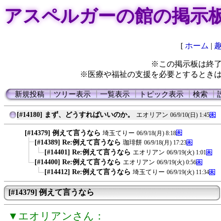
アスペルガーの館の掲示
[
ホーム
|
※この掲示板は終
※医療や福祉の支援を必要とするとき
新規投稿
┃
ツリー表示
┃
一覧表示
┃
トピック表示
┃
検索
┃
[#14180] まず、どうすればいいのか。
エオリアン
06/9/10(日) 1:45
[#14379] 例えて言うなら
埼玉てりー
06/9/18(月) 8:18
[#14389] Re:例えて言うなら
珈琲餅
06/9/18(月) 17:23
[#14401] Re:例えて言うなら
エオリアン
06/9/19(火) 1:01
[#14400] Re:例えて言うなら
エオリアン
06/9/19(火) 0:56
[#14412] Re:例えて言うなら
埼玉てりー
06/9/19(火) 11:34
[#14379] 例えて言うなら
▼エオリアンさん：