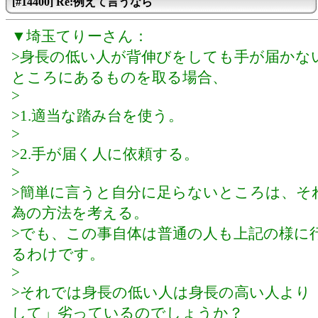
[#14400] Re:例えて言うなら
▼埼玉てりーさん：
>身長の低い人が背伸びをしても手が届かな
ところにあるものを取る場合、
>
>1.適当な踏み台を使う。
>
>2.手が届く人に依頼する。
>
>簡単に言うと自分に足らないところは、そ
為の方法を考える。
>でも、この事自体は普通の人も上記の様に
るわけです。
>
>それでは身長の低い人は身長の高い人より
して」劣っているのでしょうか？