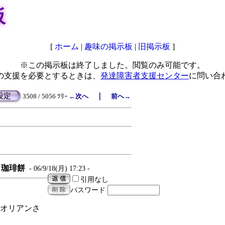
板
[
ホーム
|
趣味の掲示板
|
旧掲示板
]
※この掲示板は終了しました。閲覧のみ可能です。
の支援を必要とするときは、
発達障害者支援センター
に問い合
設定
｜
3508 / 5056 ﾂﾘｰ
←次へ
前へ→
珈琲餅
- 06/9/18(月) 17:23 -
引用なし
パスワード
オリアンさ