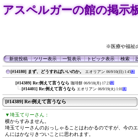
アスペルガーの館の掲示
※医療や福祉
新規投稿
┃
ツリー表示
┃
一覧表示
┃
トピック表示
┃
検索
┃
[#14180] まず、どうすればいいのか。
エオリアン
06/9/10(日) 1:45
[#14389] Re:例えて言うなら
珈琲餅
06/9/18(月) 17:23
[#14401] Re:例えて言うなら
エオリアン
06/9/19(火) 1:01
[#14389] Re:例えて言うなら
▼埼玉てりーさん：
横からすみません。
埼玉てりーさんのおっしゃることはわかるのですが、今のエ
んにはかなりきついことに思われます。