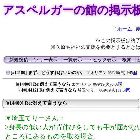
アスペルガーの館の掲示
[
ホーム
|
※この掲示板は終
※医療や福祉の支援を必要とするとき
新規投稿
┃
ツリー表示
┃
一覧表示
┃
トピック表示
┃
検索
┃
[#14180] まず、どうすればいいのか。
エオリアン
06/9/10(日) 1:45
[#14400] Re:例えて言うなら
エオリアン
06/9/19(火) 0:56
[#14412] Re:例えて言うなら
埼玉てりー
06/9/19(火) 11:34
[#14400] Re:例えて言うなら
▼埼玉てりーさん：
>身長の低い人が背伸びをしても手が届かな
ところにあるものを取る場合、