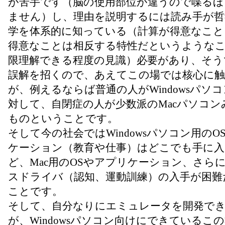
が苦手です（脳の使用部位が違うので喋るほ
ません）し、理由を説明するには読み手が哲
学を体系的に知っている（計算が得意なこと
得意なことは相反する特性だというような
限理解できる程度の見識）必要があり、そう
誤解を招くので、あえてこの場では核心に
が、例えるならば普通の人がWindowsパソ
対して、自閉症の人が少数派のMacパソコン
ものということです。
そして今の社会ではWindowsパソコン用のO
ケーション（教育や仕事）はどこでも手に
ど、Mac用のOSやアプリケーション、さら
スドライバ（認知、運動訓練）の入手が困難
ことです。
そして、自分なりにエミュレータを開発で
が、Windowsパソコン向けにできているこ