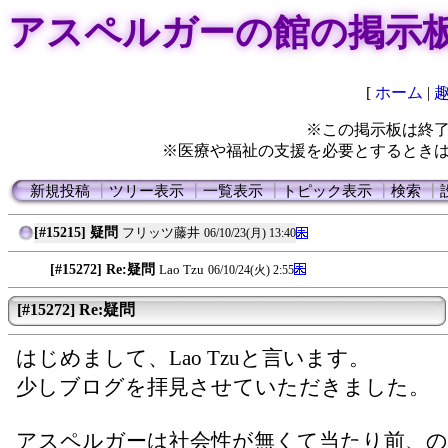
アスペルガーの館の掲示
[
ホーム
|
※この掲示板は終
※医療や福祉の支援を必要とするとき
新規投稿
┃
ツリー表示
┃
一覧表示
┃
トピック表示
┃
検索
┃
[#15215] 疑問
フリッツ藤井
06/10/23(月) 13:40
[#15272] Re:疑問
Lao Tzu
06/10/24(火) 2:55
[#15272] Re:疑問
はじめまして、Lao Tzuと言います。
少しブログを拝見させていただきました。
アスペルガーは社会性が無くて当たり前、