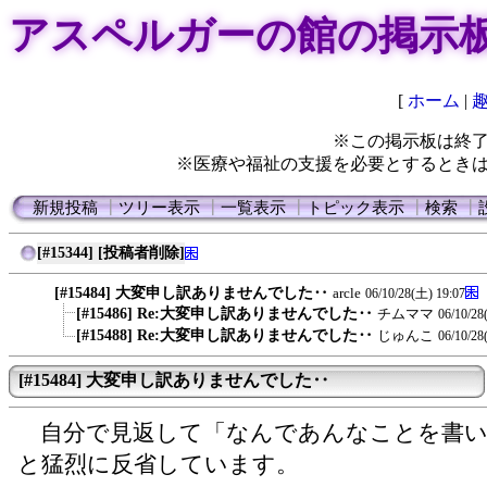
アスペルガーの館の掲示
[
ホーム
|
※この掲示板は終
※医療や福祉の支援を必要とするとき
新規投稿
┃
ツリー表示
┃
一覧表示
┃
トピック表示
┃
検索
┃
[#15344] [投稿者削除]
[#15484] 大変申し訳ありませんでした‥
arcle
06/10/28(土) 19:07
[#15486] Re:大変申し訳ありませんでした‥
チムママ
06/10/28
[#15488] Re:大変申し訳ありませんでした‥
じゅんこ
06/10/28
[#15484] 大変申し訳ありませんでした‥
自分で見返して「なんであんなことを書い
と猛烈に反省しています。