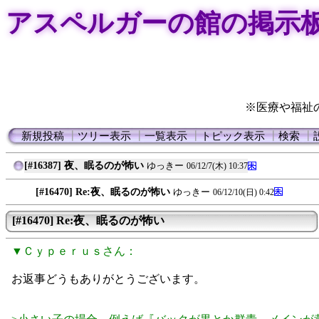
アスペルガーの館の掲示
※医療や福祉
新規投稿
┃
ツリー表示
┃
一覧表示
┃
トピック表示
┃
検索
┃
[#16387] 夜、眠るのが怖い
ゆっきー
06/12/7(木) 10:37
[#16470] Re:夜、眠るのが怖い
ゆっきー
06/12/10(日) 0:42
[#16470] Re:夜、眠るのが怖い
▼Ｃｙｐｅｒｕｓさん：
お返事どうもありがとうございます。