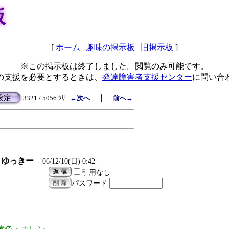
板
[
ホーム
|
趣味の掲示板
|
旧掲示板
]
※この掲示板は終了しました。閲覧のみ可能です。
の支援を必要とするときは、
発達障害者支援センター
に問い合
設定
｜
3321 / 5056 ﾂﾘｰ
←次へ
前へ→
ゆっきー
- 06/12/10(日) 0:42 -
引用なし
パスワード