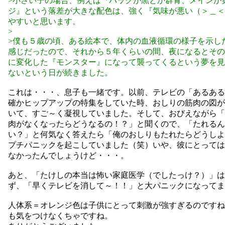
>小さい子の場合、例えば『バックが黒とか群青、メインが
ジ』という落差が大きな配色は、強く『気味が悪い（＞＿＜
やすいと思います。
>
>僕も５歳の頃、ある絵本で、体内の血液循環の様子を示し
感じだったので、それから５年くらいの間、夜になるとその
に変化した『モンスター』になって襲ってくるという夢を見
ないという日が続きました。
これは・・・、息子も一緒です。以前、テレビの「あるある
確かヒップアップの特集をしていた時、おしりの筋肉の図が
いて、すご～く凝視していました。そして、おびえながら「
肉がなくなったらどうなるの！？」と聞くので、「たれるん
い？」と何気なく答えたら「俺のおしりもたれたらどうしよ
プチパニックを起こしていました（笑）いや、彼にとっては
なかったんでしょうけど・・・。
あと、「たけしの本当は怖い家庭医学（でしたっけ？）」は
ず、「早くテレビを消して～！！」と大パニックになってま
人体系＝オレンジ色は子供にとって刺激が強すぎるのですね
も気をつけなくちゃですね。