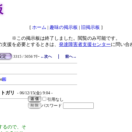
板
[
ホーム
|
趣味の掲示板
|
旧掲示板
]
※この掲示板は終了しました。閲覧のみ可能です。
の支援を必要とするときは、
発達障害者支援センター
に問い合
設定
｜
3315 / 5056 ﾂﾘｰ
←次へ
前へ→
04
トガリ
- 06/12/15(金) 9:04 -
引用なし
パスワード
するので、そ