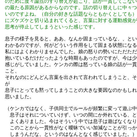
のために度々論点のすり替えが起こり、話が一貫してこない
の最たる原因があるからなのです。話の切り替えしに中々つ
いのですよね。（自分の好きな話題ならともかくとしても）
にズケズケと切り込まれてくると、言葉に対する運動感覚が
思考が停止してしまうといった感じです。
息子の様子を見ると、ああ、なんか固まっているな、、とい
わかるのですが、何がどういう作用をして固まる状態になる
私にはよくわかりませんでした。娘の怒りの勢いにただただ
抱いているだけだったような時期もあったのですが、今は少
感じがしていました。ケンカの際は怒っている娘の話が一貫
こと、
それなのにどんどん言葉を出されて言われてしまうこと、そ
が
息子にとっても黙ってしまうことの大きな要因なのかもしれ
思いました。
（ケンカではなく、子供同士でルールが頻繁に変って遊ぶ中
息子はそれについていけず、いつの間にか外れている、と
よくありました。今はそういう中では息子は遊ばなくなり
このことから一貫性がなく曖昧でいい加減なことが引っか
しまうんだな、というのはなんとなく感じていました。）