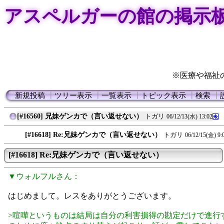
アスペルガーの館の掲示
※医療や福祉
新規投稿
┃
ツリー表示
┃
一覧表示
┃
トピック表示
┃
検索
┃
[#16560] 兄妹ゲンカで（言い返せない）
トガリ
06/12/13(水) 13:02
[#16618] Re:兄妹ゲンカで（言い返せない）
トガリ
06/12/15(金) 9:
[#16618] Re:兄妹ゲンカで（言い返せない）
▼ウォルフルさん：
はじめまして。レスをありがとうございます。
>喧嘩というものは結局は自分の利害損得の勘定だけで進行