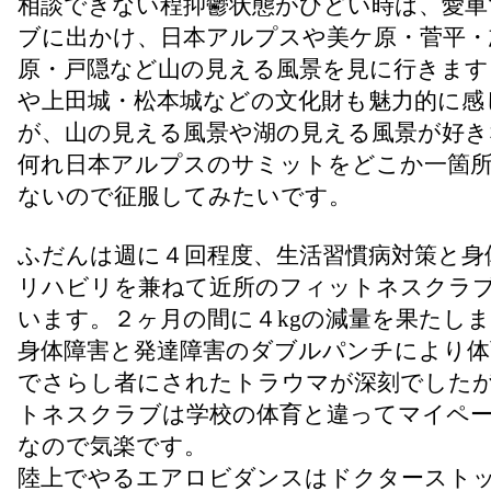
相談できない程抑鬱状態がひどい時は、愛車
ブに出かけ、日本アルプスや美ケ原・菅平・
原・戸隠など山の見える風景を見に行きます
や上田城・松本城などの文化財も魅力的に感
が、山の見える風景や湖の見える風景が好き
何れ日本アルプスのサミットをどこか一箇
ないので征服してみたいです。
ふだんは週に４回程度、生活習慣病対策と身
リハビリを兼ねて近所のフィットネスクラ
います。２ヶ月の間に４kgの減量を果たし
身体障害と発達障害のダブルパンチにより体
でさらし者にされたトラウマが深刻でした
トネスクラブは学校の体育と違ってマイペ
なので気楽です。
陸上でやるエアロビダンスはドクタースト