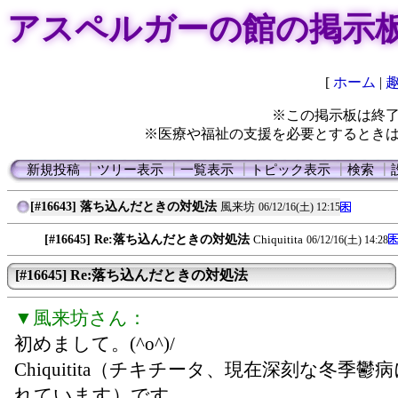
アスペルガーの館の掲示
[
ホーム
|
※この掲示板は終
※医療や福祉の支援を必要とするとき
新規投稿
┃
ツリー表示
┃
一覧表示
┃
トピック表示
┃
検索
┃
[#16643] 落ち込んだときの対処法
風来坊
06/12/16(土) 12:15
[#16645] Re:落ち込んだときの対処法
Chiquitita
06/12/16(土) 14:28
[#16645] Re:落ち込んだときの対処法
▼風来坊さん：
初めまして。(^o^)/
Chiquitita（チキチータ、現在深刻な冬季鬱
れています）です。