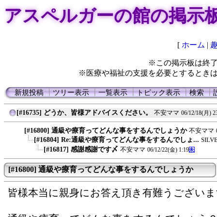
アスペルガーの館の掲示
[
ホーム
|
※この掲示板は終
※医療や福祉の支援を必要とするとき
新規投稿
┃
ツリー表示
┃
一覧表示
┃
トピック表示
┃
検索
┃
[#16735] どうか、皆様アドバイスください。
不安ママ
06/12/18(月) 2
[#16800] 通級や療育ってどんな事をするんでしょうか
不安ママ
[#16804] Re:通級や療育ってどんな事をするんでしょ...
SILV
[#16817] 感謝感謝です〆
不安ママ
06/12/22(金) 1:19
[#16800] 通級や療育ってどんな事をするんでしょうか
皆様本当に親身にお答え頂き有難うございま