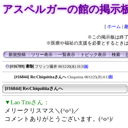
アスペルガーの館の掲示
[
ホーム
|
※この掲示板は終
※医療や福祉の支援を必要とするとき
新規投稿
┃
ツリー表示
┃
一覧表示
┃
トピック表示
┃
検索
┃
[#16789] 牽制
フリッツ藤井
06/12/20(水) 16:31
[#16844] Re:Chiquititaさんへ
Chiquitita
06/12/25(月) 0:12
[#16844] Re:Chiquititaさんへ
▼Lao Tzuさん：
メリークリスマス＼(^o^)／
コメントありがとうございます。(^o^)/