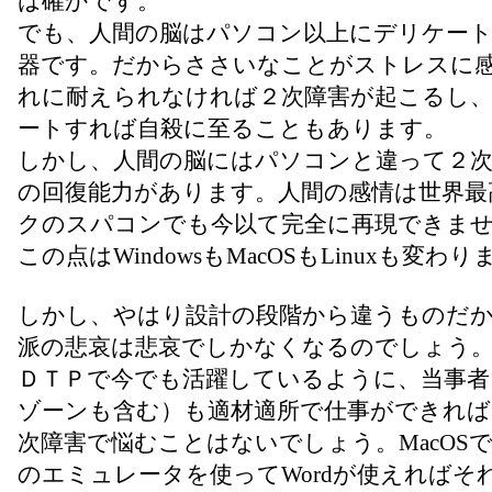
は確かです。
でも、人間の脳はパソコン以上にデリケート
器です。だからささいなことがストレスに
れに耐えられなければ２次障害が起こるし
ートすれば自殺に至ることもあります。
しかし、人間の脳にはパソコンと違って２
の回復能力があります。人間の感情は世界最
クのスパコンでも今以て完全に再現できま
この点はWindowsもMacOSもLinuxも変わ
しかし、やはり設計の段階から違うものだ
派の悲哀は悲哀でしかなくなるのでしょう
ＤＴＰで今でも活躍しているように、当事者
ゾーンも含む）も適材適所で仕事ができれば
次障害で悩むことはないでしょう。MacOSでWi
のエミュレータを使ってWordが使えればそ