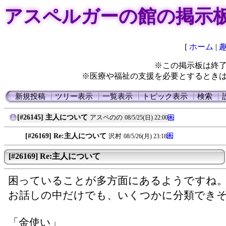
アスペルガーの館の掲示
[
ホーム
|
※この掲示板は終
※医療や福祉の支援を必要とするとき
新規投稿
┃
ツリー表示
┃
一覧表示
┃
トピック表示
┃
検索
┃
[#26145] 主人について
アスペのの
08/5/25(日) 22:00
[#26169] Re:主人について
沢村
08/5/26(月) 23:18
[#26169] Re:主人について
困っていることが多方面にあるようですね
お話しの中だけでも、いくつかに分類でき
「金使い」