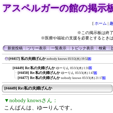
アスペルガーの館の掲示
[
ホーム
|
※この掲示板は終
※医療や福祉の支援を必要とするとき
新規投稿
┃
ツリー表示
┃
一覧表示
┃
トピック表示
┃
検索
┃
[#4417] 私の夫婦げんか
nobody knows
05/3/2(水) 19:52
[#4449] Re:私の夫婦げんか
ゆーりん
05/3/3(木) 1:31
[#4450] Re:私の夫婦げんか
ゆーりん
05/3/3(木) 1:47
[#4477] Re:私の夫婦げんか
nobody knows
05/3/3(木) 21:17
[#4449] Re:私の夫婦げんか
▼nobody knowsさん：
こんばんは、ゆーりんです。