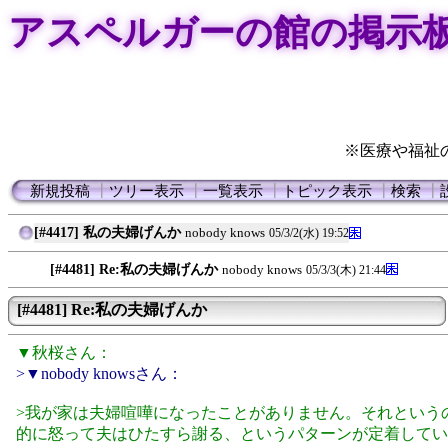
アスペルガーの館の掲示
※医療や福祉
新規投稿
┃
ツリー表示
┃
一覧表示
┃
トピック表示
┃
検索
┃
[#4417] 私の夫婦げんか
nobody knows
05/3/2(水) 19:52
[#4481] Re:私の夫婦げんか
nobody knows
05/3/3(木) 21:44
[#4481] Re:私の夫婦げんか
▼秋桜さん：
>▼nobody knowsさん：
>我が家は夫婦喧嘩になったことがありません。それという
的に怒って夫はひたすら謝る、というパターンが定着してい