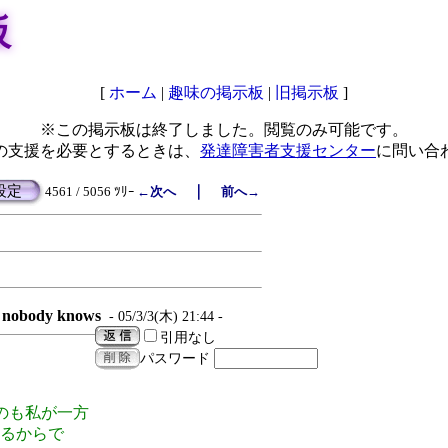
板
[
ホーム
|
趣味の掲示板
|
旧掲示板
]
※この掲示板は終了しました。閲覧のみ可能です。
の支援を必要とするときは、
発達障害者支援センター
に問い合
設定
｜
4561 / 5056 ﾂﾘｰ
←次へ
前へ→
nobody knows
- 05/3/3(木) 21:44 -
引用なし
パスワード
のも私が一方
るからで