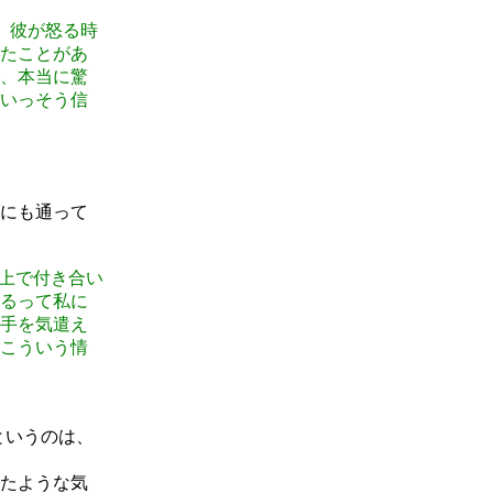
。彼が怒る時
たことがあ
、本当に驚
いっそう信
にも通って
た上で付き合い
るって私に
手を気遣え
こういう情
というのは、
たような気