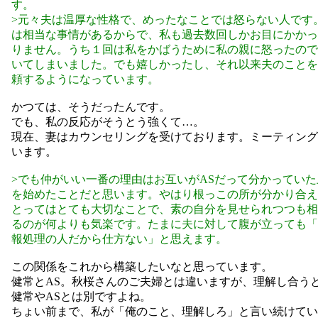
す。
>元々夫は温厚な性格で、めったなことでは怒らない人です
は相当な事情があるからで、私も過去数回しかお目にかかっ
りません。うち１回は私をかばうために私の親に怒ったので
いてしまいました。でも嬉しかったし、それ以来夫のことを
頼するようになっています。
かつては、そうだったんです。
でも、私の反応がそうとう強くて…。
現在、妻はカウンセリングを受けております。ミーティング
います。
>でも仲がいい一番の理由はお互いがASだって分かってい
を始めたことだと思います。やはり根っこの所が分かり合え
とってはとても大切なことで、素の自分を見せられつつも相
るのが何よりも気楽です。たまに夫に対して腹が立っても「
報処理の人だから仕方ない」と思えます。
この関係をこれから構築したいなと思っています。
健常とAS。秋桜さんのご夫婦とは違いますが、理解し合う
健常やASとは別ですよね。
ちょい前まで、私が「俺のこと、理解しろ」と言い続けてい