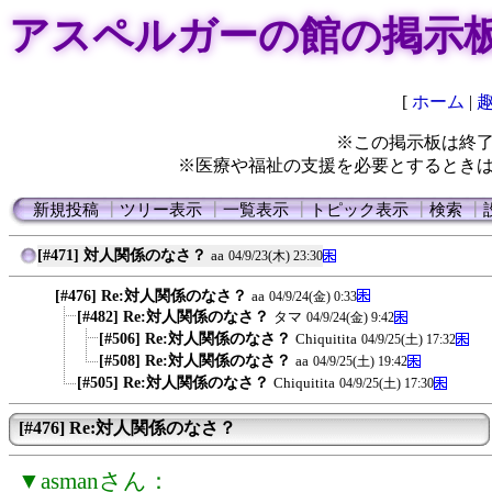
アスペルガーの館の掲示
[
ホーム
|
※この掲示板は終
※医療や福祉の支援を必要とするとき
新規投稿
┃
ツリー表示
┃
一覧表示
┃
トピック表示
┃
検索
┃
[#471] 対人関係のなさ？
aa
04/9/23(木) 23:30
[#476] Re:対人関係のなさ？
aa
04/9/24(金) 0:33
[#482] Re:対人関係のなさ？
タマ
04/9/24(金) 9:42
[#506] Re:対人関係のなさ？
Chiquitita
04/9/25(土) 17:32
[#508] Re:対人関係のなさ？
aa
04/9/25(土) 19:42
[#505] Re:対人関係のなさ？
Chiquitita
04/9/25(土) 17:30
[#476] Re:対人関係のなさ？
▼asmanさん：