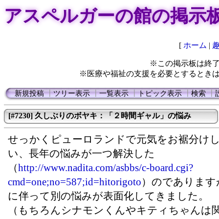
アスペルガーの館の掲示
[
ホーム
|
※この掲示板は終
※医療や福祉の支援を必要とするとき
新規投稿
┃
ツリー表示
┃
一覧表示
┃
トピック表示
┃
検索
┃
[#7230] 久しぶりのボヤキ：「２時間ギャル」の悩み
せっかくピューロランドで元気をお裾分け
い、長年の悩みが一つ解決した
（
http://www.nadita.com/asbbs/c-board.cgi?
cmd=one;no=587;id=hitorigoto
）のであります
に伴って別の悩みが表面化してきました。
（もちろんシナモンくんやキティちゃんは