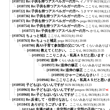
[#10711] Re:子供を持つアスペルガーの方へ
イノママ
06/2/18(土) 1
[#10719] Re:子供を持つアスペルガーの方へ
ここりん
06/2/18(
[#10722] Re:子供を持つアスペルガーの方へ
うさママ
06/2/18(土) 2
[#10736] Re:子供を持つアスペルガーの方へ
ここりん
06/2/19(
[#10737] Re:子供を持つアスペルガーの方へ
pega
06/2/19(日) 20:05
[#10754] Re:子供を持つアスペルガーの方へ
ここりん
06/2/20(
[#10757] Re:子供を持つアスペルガーの方へ
かりん
06/2/21
[#10762] ちょっと補足
ここりん
06/2/21(火) 19:42
[#10763] Re:ちょっと補足
pega
06/2/21(火) 20:08
[#10790] 高AS子育て参加型の父について
くらいみありば
[#10816] 教えてください。
ここりん
06/2/26(日) 21:35
[#10932] ここりこさん・私高ＡＳだと思います
く
[#10934] 追伸
くらいみありば
06/3/6(月) 18:11
[#10937] Re:追伸の修正
くらいみありば
06/3/6
[#10938] Re:追伸の修正
ここりん
06/3/6(月)
[#10939] ひゃーごめんなさい！
ここ
[#10946] Re:ここりこさん・私高ＡＳだと思い
[#10958] 子どもはいないんですが
SUN
06/3/8(水) 13:23
[#10963] Re:子どもはいないんですが
penpen
≪
06/3/8(水) 20:57
[#10968] Re:子どもはいないんですが
ここりん
06/3/8(水) 21:20
[#11031] Re:反省して・仕切りなおし
くらいみありば
06/3/15(水) 0
[#11043] ありがとうございます。
ここりん
06/3/15(水) 20:36
[#11144] 先週の続き：非定型の親と定型の子供につい...