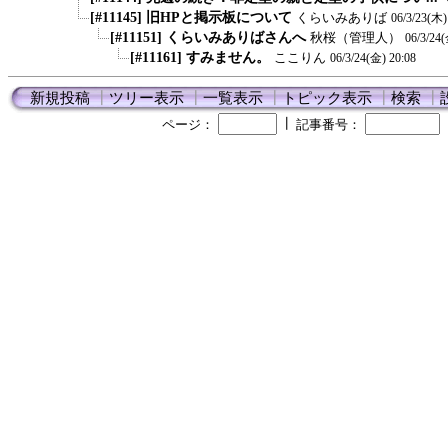
[#11145] 旧HPと掲示板について
くらいみありば
06/3/23(木)
[#11151] くらいみありばさんへ
秋桜（管理人）
06/3/24(
[#11161] すみません。
ここりん
06/3/24(金) 20:08
新規投稿
┃
ツリー表示
┃
一覧表示
┃
トピック表示
┃
検索
┃
┃
ページ：
記事番号：