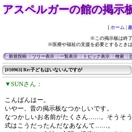
アスペルガーの館の掲示
[
ホーム
|
※この掲示板は終
※医療や福祉の支援を必要とするとき
新規投稿
┃
ツリー表示
┃
一覧表示
┃
トピック表示
┃
検索
┃
[#10963] Re:子どもはいないんですが
▼SUNさん：
こんばんはー。
いやー、昔の掲示板なつかしいです。
なつかしいお名前がたくさん……。そうそ
式はこうだったんだなあなんて……。