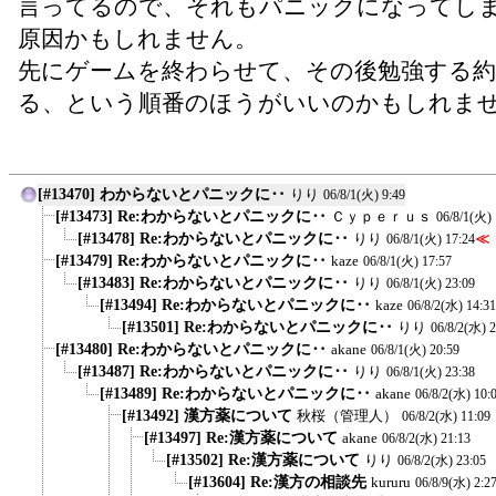
言ってるので、それもパニックになってし
原因かもしれません。
先にゲームを終わらせて、その後勉強する
る、という順番のほうがいいのかもしれま
[#13470] わからないとパニックに‥
りり
06/8/1(火) 9:49
[#13473] Re:わからないとパニックに‥
Ｃｙｐｅｒｕｓ
06/8/1(火) 
[#13478] Re:わからないとパニックに‥
りり
≪
06/8/1(火) 17:24
[#13479] Re:わからないとパニックに‥
kaze
06/8/1(火) 17:57
[#13483] Re:わからないとパニックに‥
りり
06/8/1(火) 23:09
[#13494] Re:わからないとパニックに‥
kaze
06/8/2(水) 14:31
[#13501] Re:わからないとパニックに‥
りり
06/8/2(水) 2
[#13480] Re:わからないとパニックに‥
akane
06/8/1(火) 20:59
[#13487] Re:わからないとパニックに‥
りり
06/8/1(火) 23:38
[#13489] Re:わからないとパニックに‥
akane
06/8/2(水) 10:
[#13492] 漢方薬について
秋桜（管理人）
06/8/2(水) 11:09
[#13497] Re:漢方薬について
akane
06/8/2(水) 21:13
[#13502] Re:漢方薬について
りり
06/8/2(水) 23:05
[#13604] Re:漢方の相談先
kururu
06/8/9(水) 2:2