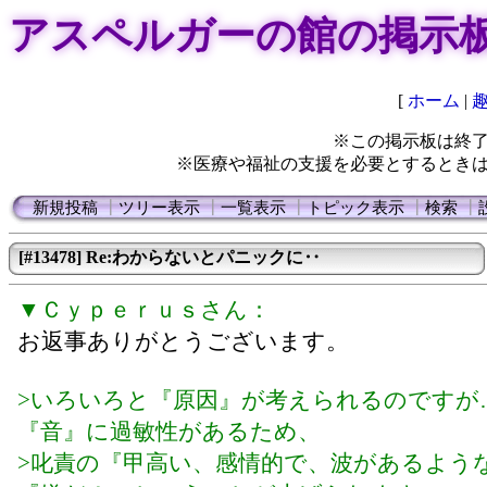
アスペルガーの館の掲示
[
ホーム
|
※この掲示板は終
※医療や福祉の支援を必要とするとき
新規投稿
┃
ツリー表示
┃
一覧表示
┃
トピック表示
┃
検索
┃
[#13478] Re:わからないとパニックに‥
▼Ｃｙｐｅｒｕｓさん：
お返事ありがとうございます。
>いろいろと『原因』が考えられるのですが
『音』に過敏性があるため、
>叱責の『甲高い、感情的で、波があるよう