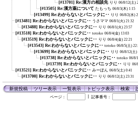
[#13701] Re:漢方の相談先
りり
06/8/12(土) 
[#13505] Re:漢方薬について
たもっち
06/8/3(木) 1:15
[#13499] Re:わからないとパニックに‥
りり
06/8/2(水) 2
[#13481] Re:わからないとパニックに‥
うさママ
06/8/1(火) 21:32
[#13488] Re:わからないとパニックに‥
りり
06/8/1(火) 23:57
[#13518] Re:わからないとパニックに‥
totoko
06/8/4(金) 13:03
[#13519] Re:わからないとパニックに‥
りり
06/8/4(金) 22:21
[#13543] Re:わからないとパニックに‥
totoko
06/8/5(土) 22
[#13699] Re:わからないとパニックに‥
りり
06/8/12(土)
[#13738] Re:わからないとパニックに‥
totoko
06/8/
[#13739] Re:わからないとパニックに‥
りり
06/
[#13521] Re:わからないとパニックに‥
みーぽん
06/8/5(土) 0:41
[#13700] Re:わからないとパニックに‥
りり
06/8/12(土) 23:31
新規投稿
┃
ツリー表示
┃
一覧表示
┃
トピック表示
┃
検索
┃
┃
ページ：
記事番号：