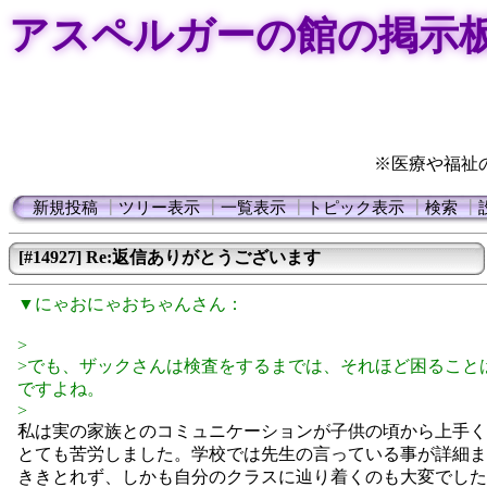
アスペルガーの館の掲示
※医療や福祉
新規投稿
┃
ツリー表示
┃
一覧表示
┃
トピック表示
┃
検索
┃
[#14927] Re:返信ありがとうございます
▼にゃおにゃおちゃんさん：
>
>でも、ザックさんは検査をするまでは、それほど困ること
ですよね。
>
私は実の家族とのコミュニケーションが子供の頃から上手く
とても苦労しました。学校では先生の言っている事が詳細ま
ききとれず、しかも自分のクラスに辿り着くのも大変でした