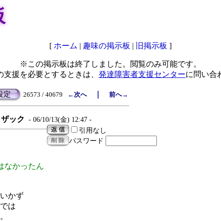
板
[
ホーム
|
趣味の掲示板
|
旧掲示板
]
※この掲示板は終了しました。閲覧のみ可能です。
の支援を必要とするときは、
発達障害者支援センター
に問い合
設定
｜
26573 / 40679
←次へ
前へ→
ザック
- 06/10/13(金) 12:47 -
引用なし
パスワード
はなかったん
いかず
では
。