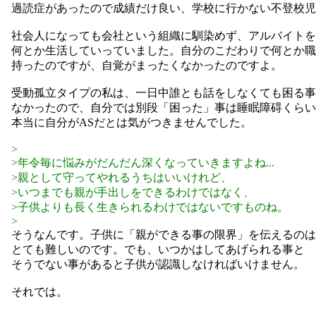
過読症があったので成績だけ良い、学校に行かない不登校児
社会人になっても会社という組織に馴染めず、アルバイトを
何とか生活していっていました。自分のこだわりで何とか職
持ったのですが、自覚がまったくなかったのですよ。
受動孤立タイプの私は、一日中誰とも話をしなくても困る事
なかったので、自分では別段「困った」事は睡眠障碍くらい
本当に自分がASだとは気がつきませんでした。
>
>年令毎に悩みがだんだん深くなっていきますよね...
>親として守ってやれるうちはいいけれど、
>いつまでも親が手出しをできるわけではなく、
>子供よりも長く生きられるわけではないですものね。
>
そうなんです。子供に「親ができる事の限界」を伝えるのは
とても難しいのです。でも、いつかはしてあげられる事と
そうでない事があると子供が認識しなければいけません。
それでは。