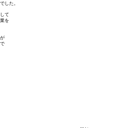
でした。
して
業を
が
で