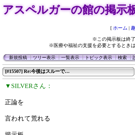
アスペルガーの館の掲示
[
ホーム
|
※この掲示板は終
※医療や福祉の支援を必要とするとき
新規投稿
┃
ツリー表示
┃
一覧表示
┃
トピック表示
┃
検索
┃
[#15507] Re:今後はスルーで…
▼SILVERさん：
正論を
言われて荒れる
掲示板