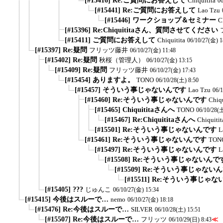
[#15416] Re:ご質問にお答えして
Chiquitita
06
[#15441] Re:ご質問にお答えして
Lao Tzu
[#15446] ワークショップ＆セミナー
C
[#15396] Re:Chiquititaさん、質問させてください
[#15411] ご質問にお答えして
Chiquitita
06/10/27(金) 1
[#15397] Re:疑問
フリッツ藤井
06/10/27(金) 11:48
[#15402] Re:疑問
秋桜（管理人）
06/10/27(金) 13:15
[#15409] Re:疑問
フリッツ藤井
06/10/27(金) 17:43
[#15454] ありますよ。
TONO
06/10/28(土) 8:50
[#15457] そういう事じゃないんです
Lao Tzu
06/
[#15460] Re:そういう事じゃないんです
Chiqu
[#15465] Chiquititaさんへ
TONO
06/10/28(
[#15467] Re:Chiquititaさんへ
Chiquitit
[#15501] Re:そういう事じゃないんです
L
[#15461] Re:そういう事じゃないんです
TON
[#15497] Re:そういう事じゃないんです
L
[#15508] Re:そういう事じゃないんで
[#15509] Re:そういう事じゃない
[#15511] Re:そういう事じゃ
[#15405] ???
じゅんこ
06/10/27(金) 15:34
[#15415] 今後はスルーで…
nemo
06/10/27(金) 18:18
[#15476] Re:今後はスルーで…
SILVER
06/10/28(土) 15:51
[#15507] Re:今後はスルーで…
フリッツ
≪
06/10/29(日) 8:43