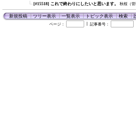
[#15518] これで終わりにしたいと思います。
秋桜（管
新規投稿
┃
ツリー表示
┃
一覧表示
┃
トピック表示
┃
検索
┃
┃
ページ：
記事番号：