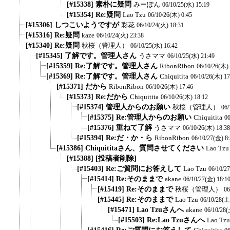
[#15338] 素朴に疑問
みーぽん
06/10/25(水) 15:19
[#15354] Re:疑問
Lao Tzu
06/10/26(木) 0:45
[#15306] しつこいようですが
彩花
06/10/24(火) 18:31
[#15316] Re:疑問
kaze
06/10/24(火) 23:38
[#15340] Re:疑問
秋桜（管理人）
06/10/25(水) 16:42
[#15345] 了解です。管理人さん
うさママ
06/10/25(水) 21:49
[#15359] Re:了解です。管理人さん
RibonRibon
06/10/26(木) 
[#15369] Re:了解です。管理人さん
Chiquitita
06/10/26(木) 17
[#15371] だから
RibonRibon
06/10/26(木) 17:46
[#15373] Re:だから
Chiquitita
06/10/26(木) 18:12
[#15374] 管理人からのお願い
秋桜（管理人）
06/
[#15375] Re:管理人からのお願い
Chiquitita
06
[#15376] 重ねて了解
うさママ
06/10/26(木) 18:38
[#15394] Re:だ・か・ら
RibonRibon
06/10/27(金) 8
[#15386] Chiquititaさん、質問させてください
Lao Tzu
[#15388] [投稿者削除]
[#15403] Re:ご質問にお答えして
Lao Tzu
06/10/2
[#15414] Re:そのままで
akane
06/10/27(金) 18:1
[#15419] Re:そのままで
秋桜（管理人）
06
[#15445] Re:そのままで
Lao Tzu
06/10/28(土
[#15471] Lao Tzuさんへ
akane
06/10/28(
[#15503] Re:Lao Tzuさんへ
Lao Tzu