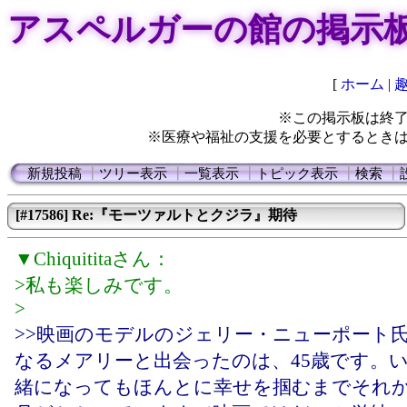
アスペルガーの館の掲示
[
ホーム
|
※この掲示板は終
※医療や福祉の支援を必要とするとき
新規投稿
┃
ツリー表示
┃
一覧表示
┃
トピック表示
┃
検索
┃
[#17586] Re:『モーツァルトとクジラ』期待
▼Chiquititaさん：
>私も楽しみです。
>
>>映画のモデルのジェリー・ニューポート
なるメアリーと出会ったのは、45歳です。
緒になってもほんとに幸せを掴むまでそれ