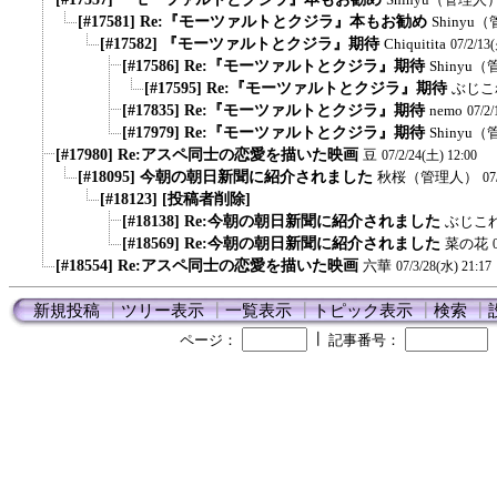
[#17581] Re:『モーツァルトとクジラ』本もお勧め
Shinyu
[#17582] 『モーツァルトとクジラ』期待
Chiquitita
07/2/13
[#17586] Re:『モーツァルトとクジラ』期待
Shinyu
[#17595] Re:『モーツァルトとクジラ』期待
ぶじこ
[#17835] Re:『モーツァルトとクジラ』期待
nemo
07/2/
[#17979] Re:『モーツァルトとクジラ』期待
Shinyu
[#17980] Re:アスペ同士の恋愛を描いた映画
豆
07/2/24(土) 12:00
[#18095] 今朝の朝日新聞に紹介されました
秋桜（管理人）
07
[#18123] [投稿者削除]
[#18138] Re:今朝の朝日新聞に紹介されました
ぶじこ
[#18569] Re:今朝の朝日新聞に紹介されました
菜の花
[#18554] Re:アスペ同士の恋愛を描いた映画
六華
07/3/28(水) 21:17
新規投稿
┃
ツリー表示
┃
一覧表示
┃
トピック表示
┃
検索
┃
┃
ページ：
記事番号：