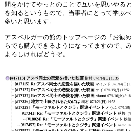
間をかけてやっとのことで互いを思いやる
を知るというもので、当事者にとって学ぶ
多いと思います。
アスペルガーの館のトップページの「お勧
らでも購入できるようになってますので、
よろしければどうぞ。
[#17113] アスペ同士の恋愛を描いた映画
樹村
07/1/14(日) 13:35
[#17115] Re:アスペ同士の恋愛を描いた映画
マインド
07/1/14(日) 1
[#17127] Re:アスペ同士の恋愛を描いた映画
ケイ
07/1/15(月) 15:52
[#17137] Re:アスペ同士の恋愛を描いた映画
rihumi
07/1/16(火) 8:18
[#17236] 地方で上映されるためには
樹村
07/1/21(日) 14:53
[#17329] 「モーツァルトとクジラ」関連イベント
とうふ
07/1/29(
[#17341] Re:「モーツァルトとクジラ」関連イベント
秋桜（
[#18024] Re:「モーツァルトとクジラ」関連イベント
秋
[#17457] Re:「モーツァルトとクジラ」関連イベント
nemo
07
[#17557] 『モーツァルトとクジラ』本もお勧め
Shinyu（管理人