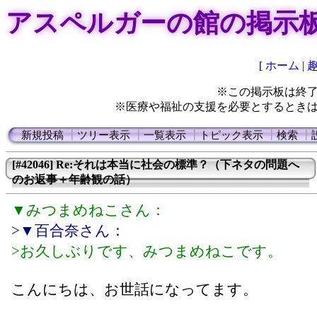
アスペルガーの館の掲示
[
ホーム
|
※この掲示板は終
※医療や福祉の支援を必要とするとき
新規投稿
┃
ツリー表示
┃
一覧表示
┃
トピック表示
┃
検索
┃
[#42046] Re:それは本当に社会の標準？（下ネタの問題へ
のお返事＋年齢観の話）
▼みつまめねこさん：
>▼百合奈さん：
>お久しぶりです、みつまめねこです。
こんにちは、お世話になってます。