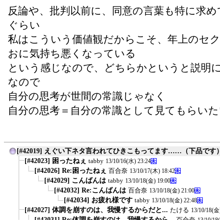
反論や、批判以前に、同意の言葉も特に求め
ぐらい
私はこういう価値観だからこそ、年上のセ
おに気持ち悪くなっている
という感じなので、どちらかというと説明
なので
自分の思考が世間の常識じゃなく
自分の思考＝自分の常識として見てもらいた
[#42019] えぐい下ネタ言われてひきこもってます……（下品です
[#42023] 困ったねぇ
tabby
13/10/16(水) 23:24
[#42026] Re:困ったねぇ
百合奈
13/10/17(木) 18:42
[#42029] こんばんは
tabby
13/10/18(金) 19:00
[#42032] Re:こんばんは
百合奈
13/10/18(金) 21:00
[#42034] お疲れ様です
tabby
13/10/18(金) 22:48
[#42027] 体調を崩すのは、我慢するからだと...
たける
13/10/18(金
[#42031] Re: 体調を崩すのは、我慢するから...
百合奈