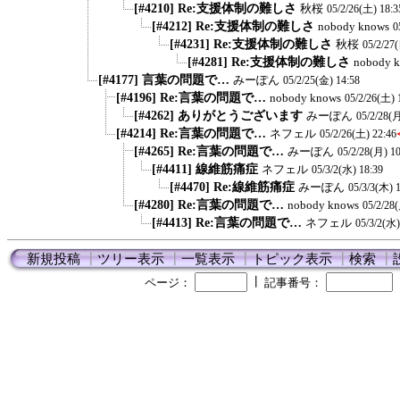
[#4210] Re:支援体制の難しさ
秋桜
05/2/26(土) 18:3
[#4212] Re:支援体制の難しさ
nobody knows
0
[#4231] Re:支援体制の難しさ
秋桜
05/2/27
[#4281] Re:支援体制の難しさ
nobody 
[#4177] 言葉の問題で…
みーぽん
05/2/25(金) 14:58
[#4196] Re:言葉の問題で…
nobody knows
05/2/26(土) 
[#4262] ありがとうございます
みーぽん
05/2/28(月
[#4214] Re:言葉の問題で…
ネフェル
05/2/26(土) 22:46
[#4265] Re:言葉の問題で…
みーぽん
05/2/28(月) 10
[#4411] 線維筋痛症
ネフェル
05/3/2(水) 18:39
[#4470] Re:線維筋痛症
みーぽん
05/3/3(木) 
[#4280] Re:言葉の問題で…
nobody knows
05/2/28
[#4413] Re:言葉の問題で…
ネフェル
05/3/2(水)
新規投稿
┃
ツリー表示
┃
一覧表示
┃
トピック表示
┃
検索
┃
┃
ページ：
記事番号：