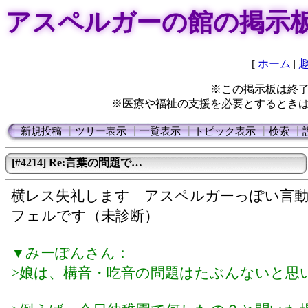
アスペルガーの館の掲示
[
ホーム
|
※この掲示板は終
※医療や福祉の支援を必要とするとき
新規投稿
┃
ツリー表示
┃
一覧表示
┃
トピック表示
┃
検索
┃
[#4214] Re:言葉の問題で…
横レス失礼します アスペルガーっぽい言
フェルです（未診断）
▼みーぽんさん：
>娘は、構音・吃音の問題はたぶんないと思