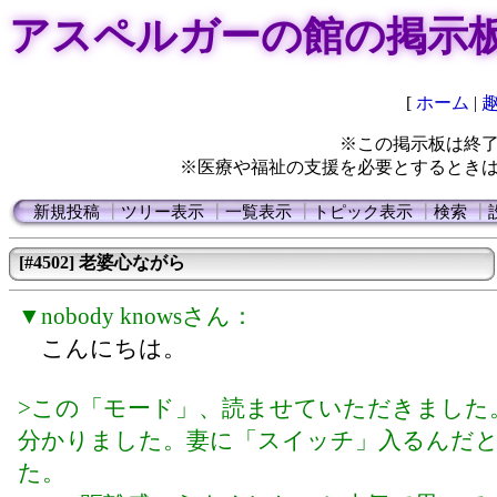
アスペルガーの館の掲示
[
ホーム
|
※この掲示板は終
※医療や福祉の支援を必要とするとき
新規投稿
┃
ツリー表示
┃
一覧表示
┃
トピック表示
┃
検索
┃
[#4502] 老婆心ながら
▼nobody knowsさん：
こんにちは。
>この「モード」、読ませていただきました
分かりました。妻に「スイッチ」入るんだ
た。