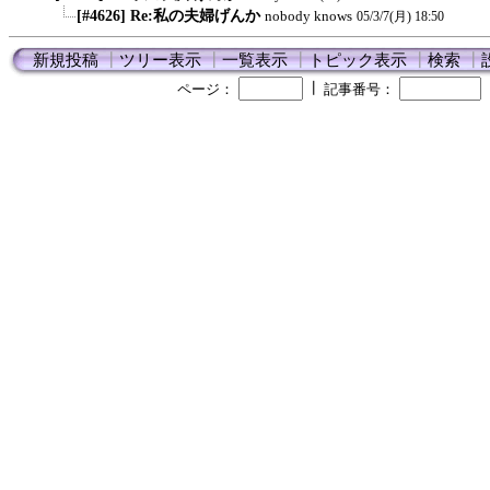
[#4626] Re:私の夫婦げんか
nobody knows
05/3/7(月) 18:50
新規投稿
┃
ツリー表示
┃
一覧表示
┃
トピック表示
┃
検索
┃
┃
ページ：
記事番号：