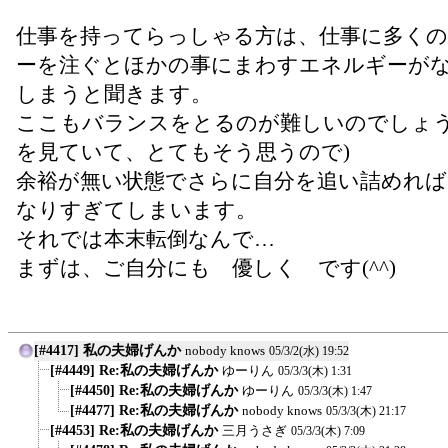
仕事を持ってらっしゃる方は、仕事に多く
ーを注ぐとほかの事にまわすエネルギーが
しまうと聞きます。
ここもバランスをとるのが難しいのでしょう
を見ていて、とてもそう思うので)
余裕が無い状態でさらに自分を追い詰めれば
なりすぎてしまいます。
それでは本末転倒なんで…
まずは、ご自分にも 優しく です(^^)
[#4417] 私の夫婦げんか
nobody knows
05/3/2(水) 19:52
[#4449] Re:私の夫婦げんか
ゆーりん
05/3/3(木) 1:31
[#4450] Re:私の夫婦げんか
ゆーりん
05/3/3(木) 1:47
[#4477] Re:私の夫婦げんか
nobody knows
05/3/3(木) 21:17
[#4453] Re:私の夫婦げんか
三月うさぎ
05/3/3(木) 7:09