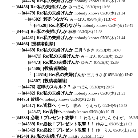
[#4478] Re:私の夫婦げんか
nobody knows
05/3/3(木) 21:28
[#4458] Re:私の夫婦げんか
みーぽん
05/3/3(木) 10:56
[#4479] Re:私の夫婦げんか
nobody knows
05/3/3(木) 21:34
[#4502] 老婆心ながら
みーぽん
≪
05/3/4(金) 11:37
[#4528] Re:老婆心ながら
nobody knows
05/3/4(金) 19:41
[#4462] Re:私の夫婦げんか
秋桜
05/3/3(木) 11:58
[#4481] Re:私の夫婦げんか
nobody knows
05/3/3(木) 21:44
[#4466] [投稿者削除]
[#4469] Re:私の夫婦げんか
三月うさぎ
05/3/3(木) 14:40
[#4471] Re:私の夫婦げんか
みーぽん
05/3/3(木) 15:28
[#4473] Re:私の夫婦げんか
ゆみこ
05/3/3(木) 15:39
[#4506] [投稿者削除]
[#4514] Re:私の夫婦げんか
三月うさぎ
05/3/4(金) 15:42
[#4507] [投稿者削除]
[#4476] 喧嘩のスキル？？
みーぽん
05/3/3(木) 20:57
[#4482] Re:私の夫婦げんか
nobody knows
05/3/3(木) 21:51
[#4475] 皆様へ
nobody knows
05/3/3(木) 20:18
[#4517] Re:皆様へ
うーち 改め うえっち
05/3/4(金) 16:48
[#4527] Re:皆様へ
nobody knows
05/3/4(金) 19:15
[#4538] 必殺！プレゼント攻撃！！
わるなすびなんですが。
05/3/
[#4539] Re:必殺！プレゼント攻撃！！
ゆみこ
05/3/5(土) 1:02
[#4542] Re:必殺！プレゼント攻撃！！
ゆーりん
05/3/5(土) 2:42
[#4540] Re:私の夫婦げんか
mikity
05/3/5(土) 1:20