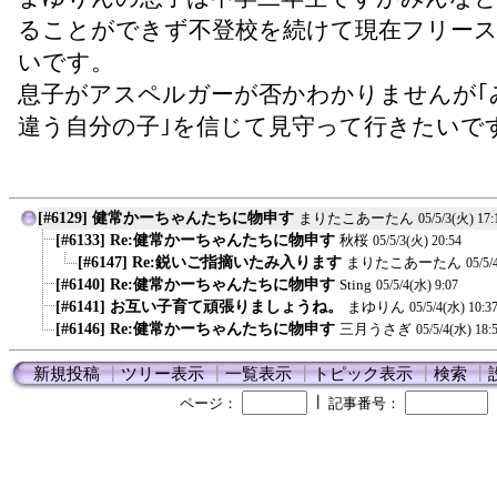
ることができず不登校を続けて現在フリー
いです。
息子がアスペルガーが否かわかりませんが｢
違う自分の子｣を信じて見守って行きたいで
[#6129] 健常かーちゃんたちに物申す
まりたこあーたん
05/5/3(火) 17:
[#6133] Re:健常かーちゃんたちに物申す
秋桜
05/5/3(火) 20:54
[#6147] Re:鋭いご指摘いたみ入ります
まりたこあーたん
05/5/
[#6140] Re:健常かーちゃんたちに物申す
Sting
05/5/4(水) 9:07
[#6141] お互い子育て頑張りましょうね。
まゆりん
05/5/4(水) 10:3
[#6146] Re:健常かーちゃんたちに物申す
三月うさぎ
05/5/4(水) 18:
新規投稿
┃
ツリー表示
┃
一覧表示
┃
トピック表示
┃
検索
┃
┃
ページ：
記事番号：