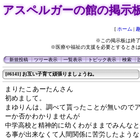
アスペルガーの館の掲示
[
ホーム
|
※この掲示板は終
※医療や福祉の支援を必要とするとき
新規投稿
┃
ツリー表示
┃
一覧表示
┃
トピック表示
┃
検索
┃
[#6141] お互い子育て頑張りましょうね。
まりたこあーたんさん
初めまして。
まゆりんは、調べて貰ったことが無いので
ーか否かわかりませんが
中学高校と精神的に幼くわがままでみんなと
る事が出来なくて人間関係に苦労したような