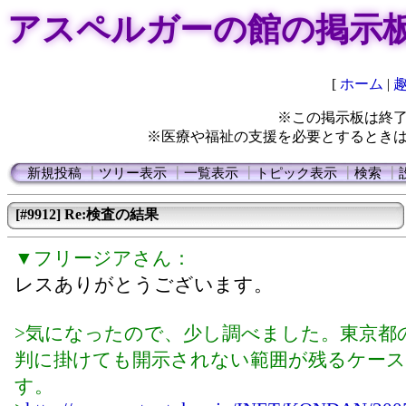
アスペルガーの館の掲示
[
ホーム
|
※この掲示板は終
※医療や福祉の支援を必要とするとき
新規投稿
┃
ツリー表示
┃
一覧表示
┃
トピック表示
┃
検索
┃
[#9912] Re:検査の結果
▼フリージアさん：
レスありがとうございます。
>気になったので、少し調べました。東京都
判に掛けても開示されない範囲が残るケー
す。