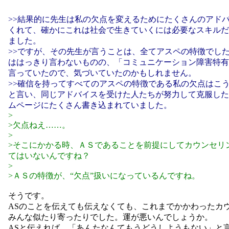
>>結果的に先生は私の欠点を変えるためにたくさんのアド
くれて、確かにこれは社会で生きていくには必要なスキルだ
ました。
>>ですが、その先生が言うことは、全てアスペの特徴でし
ははっきり言わないものの、「コミュニケーション障害特有
言っていたので、気づいていたのかもしれません。
>>確信を持ってすべてのアスペの特徴である私の欠点はこ
と言い、同じアドバイスを受けた人たちが努力して克服した
ムページにたくさん書き込まれていました。
>
>欠点ねえ……。
>
>そこにかかる時、ＡＳであることを前提にしてカウンセリ
てはいないんですね？
>
>ＡＳの特徴が、“欠点”扱いになっているんですね。
そうです。
ASのことを伝えても伝えなくても、これまでかかわったカ
みんな似たり寄ったりでした。運が悪いんでしょうか。
ASと伝えれば、「あんたなんてもうどうしようもない」と