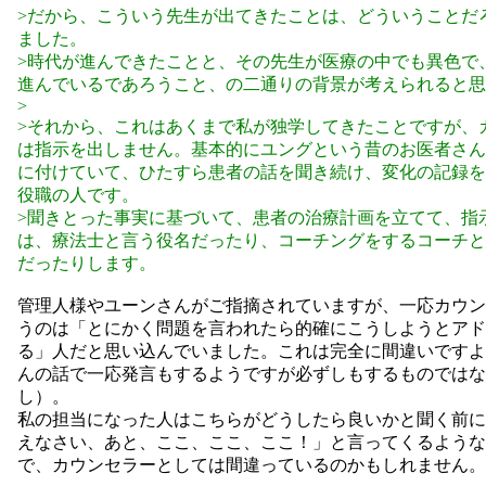
>だから、こういう先生が出てきたことは、どういうことだ
ました。
>時代が進んできたことと、その先生が医療の中でも異色で
進んでいるであろうこと、の二通りの背景が考えられると思
>
>それから、これはあくまで私が独学してきたことですが、
は指示を出しません。基本的にユングという昔のお医者さん
に付けていて、ひたすら患者の話を聞き続け、変化の記録を
役職の人です。
>聞きとった事実に基づいて、患者の治療計画を立てて、指
は、療法士と言う役名だったり、コーチングをするコーチと
だったりします。
管理人様やユーンさんがご指摘されていますが、一応カウン
うのは「とにかく問題を言われたら的確にこうしようとアド
る」人だと思い込んでいました。これは完全に間違いですよ
んの話で一応発言もするようですが必ずしもするものではな
し）。
私の担当になった人はこちらがどうしたら良いかと聞く前に
えなさい、あと、ここ、ここ、ここ！」と言ってくるような
で、カウンセラーとしては間違っているのかもしれません。