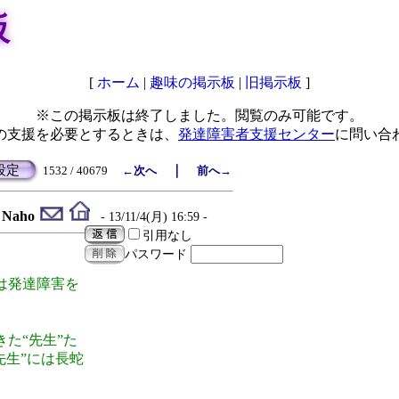
板
[
ホーム
|
趣味の掲示板
|
旧掲示板
]
※この掲示板は終了しました。閲覧のみ可能です。
の支援を必要とするときは、
発達障害者支援センター
に問い合
設定
｜
1532 / 40679
←次へ
前へ→
Naho
- 13/11/4(月) 16:59 -
引用なし
パスワード
は発達障害を
た“先生”た
先生”には長蛇