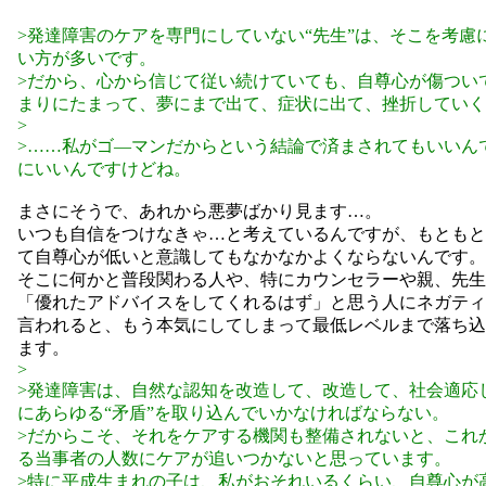
>発達障害のケアを専門にしていない“先生”は、そこを考慮
い方が多いです。
>だから、心から信じて従い続けていても、自尊心が傷つい
まりにたまって、夢にまで出て、症状に出て、挫折していく
>
>……私がゴ―マンだからという結論で済まされてもいいん
にいいんですけどね。
まさにそうで、あれから悪夢ばかり見ます…。
いつも自信をつけなきゃ…と考えているんですが、もともと
て自尊心が低いと意識してもなかなかよくならないんです。
そこに何かと普段関わる人や、特にカウンセラーや親、先生
「優れたアドバイスをしてくれるはず」と思う人にネガティ
言われると、もう本気にしてしまって最低レベルまで落ち込
ます。
>
>発達障害は、自然な認知を改造して、改造して、社会適応
にあらゆる“矛盾”を取り込んでいかなければならない。
>だからこそ、それをケアする機関も整備されないと、これ
る当事者の人数にケアが追いつかないと思っています。
>特に平成生まれの子は、私がおそれいるくらい、自尊心が