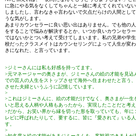
に急にやる気をなくしてちゃんと一緒に考えてくれていない
しましたし、言わなきゃ言わないで欠点だらけの人間として
うな気がします。
あまりカウンセラーに良い思い出はありません。でも他の人
をすることで悩みが解決するとか、いつか良いカウンセラー
ではないかとつい考えて受けてしまいます。私の兄弟や学生
校だったクラスメイトはカウンセリングによって人生が変わ
きになれた、と言っています。
>ジミーさんには私も好感を持ってます。
>元マネージャーの奥さまが、ジミーさんの絵の才能を見込
での芸人の人生をストップさせて海外へ住まわせたと言う、
させた夫婦というふうに記憶しています。
>
>これはジミーさんに、絵の才能だけでなく、奥さまが一生
いと思える人柄や人格もあったから、実現したことだと考え
>だから、お笑い界から縁を切った形を取っていても、年に
レビに呼ばれたりして、要するに、皆に『愛されて』いる人
す。
>
>知名度と絵の才能があるジミーさんを、客観視できる人が