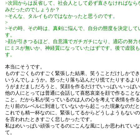
>次回からは反省して、社会人として必ず直さなければなら
みだったのでしょうか？
>そんな、タルイものではなかったと思うのです。
>
>その時、その時は、真剣に悩んで、自分の態度を決定して
す。
>顔が引きつるほど、自意識でガチガチになり、適応の努力
にミスが無いか、神経質になっていたはずです。後で虚脱も
す。
本当にそうです。
ものすごくものすごく緊張した結果、笑うことだけしかでき
いうんでしょうか。怒ったり落ち込んだり慌てたりするより
うがまだましだろうと、笑顔を作るだけでいっぱいいっぱい
他の人にとっては普通に会話して喜怒哀楽を顔で作ることな
こと。だから私が笑っているのは人の心を考えて表情を作る
たり前のレベルに到達していないから起こった現象なのだと
これでも精一杯なのに、緊張してるからどうしようもないの
を言われたときすごく悲しかったです。
私はめいっぱい頑張ってるのにこんな風にしか思われていな
て。