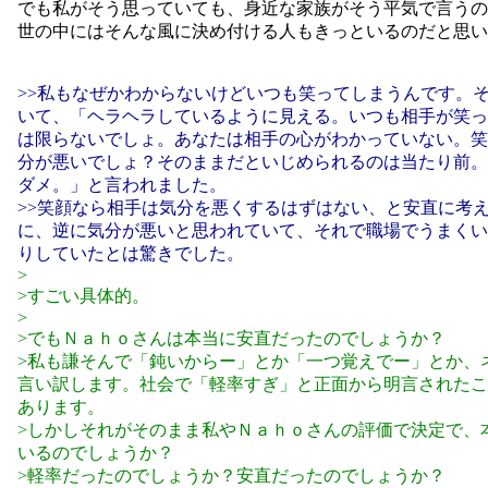
でも私がそう思っていても、身近な家族がそう平気で言うの
世の中にはそんな風に決め付ける人もきっといるのだと思い
>>私もなぜかわからないけどいつも笑ってしまうんです。
いて、「ヘラヘラしているように見える。いつも相手が笑っ
は限らないでしょ。あなたは相手の心がわかっていない。笑
分が悪いでしょ？そのままだといじめられるのは当たり前。
ダメ。」と言われました。
>>笑顔なら相手は気分を悪くするはずはない、と安直に考
に、逆に気分が悪いと思われていて、それで職場でうまくい
りしていたとは驚きでした。
>
>すごい具体的。
>
>でもＮａｈｏさんは本当に安直だったのでしょうか？
>私も謙そんで「鈍いからー」とか「一つ覚えでー」とか、
言い訳します。社会で「軽率すぎ」と正面から明言されたこ
あります。
>しかしそれがそのまま私やＮａｈｏさんの評価で決定で、
いるのでしょうか？
>軽率だったのでしょうか？安直だったのでしょうか？