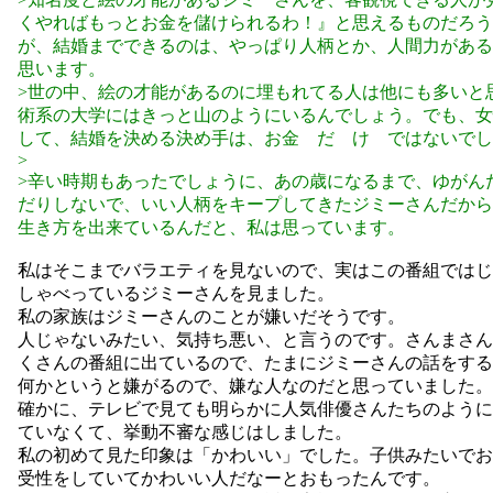
くやればもっとお金を儲けられるわ！』と思えるものだろう
が、結婚までできるのは、やっぱり人柄とか、人間力がある
思います。
>世の中、絵の才能があるのに埋もれてる人は他にも多いと
術系の大学にはきっと山のようにいるんでしょう。でも、女
して、結婚を決める決め手は、お金 だ け ではないでし
>
>辛い時期もあったでしょうに、あの歳になるまで、ゆがん
だりしないで、いい人柄をキープしてきたジミーさんだから
生き方を出来ているんだと、私は思っています。
私はそこまでバラエティを見ないので、実はこの番組ではじ
しゃべっているジミーさんを見ました。
私の家族はジミーさんのことが嫌いだそうです。
人じゃないみたい、気持ち悪い、と言うのです。さんまさん
くさんの番組に出ているので、たまにジミーさんの話をする
何かというと嫌がるので、嫌な人なのだと思っていました。
確かに、テレビで見ても明らかに人気俳優さんたちのように
ていなくて、挙動不審な感じはしました。
私の初めて見た印象は「かわいい」でした。子供みたいでお
受性をしていてかわいい人だなーとおもったんです。