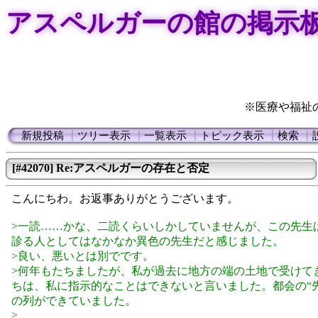
アスペルガーの館の掲示
※医療や福祉
新規投稿
┃
ツリー表示
┃
一覧表示
┃
トピック表示
┃
検索
┃
[#42070] Re:アスペルガーの存在と否定
こんにちわ。お返事ありがとうございます。
>一読……かな、二読くらいしかしていませんが、この先生
診る人としてはなかなか異色の先生だと感じました。
>良い、悪いとは別でです。
>何年もたちましたが、私が過去に地方の端の土地で受けてき
ちは、私に指示的なことはできないと言いました。都会の“
の列ができていました。
>