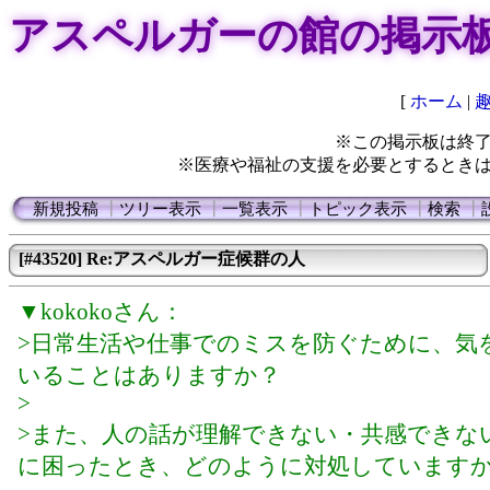
アスペルガーの館の掲示
[
ホーム
|
※この掲示板は終
※医療や福祉の支援を必要とするとき
新規投稿
┃
ツリー表示
┃
一覧表示
┃
トピック表示
┃
検索
┃
[#43520] Re:アスペルガー症候群の人
▼kokokoさん：
>日常生活や仕事でのミスを防ぐために、気
いることはありますか？
>
>また、人の話が理解できない・共感できな
に困ったとき、どのように対処しています