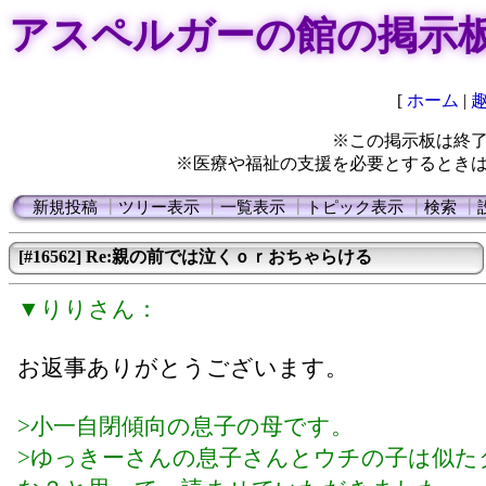
アスペルガーの館の掲示
[
ホーム
|
※この掲示板は終
※医療や福祉の支援を必要とするとき
新規投稿
┃
ツリー表示
┃
一覧表示
┃
トピック表示
┃
検索
┃
[#16562] Re:親の前では泣くｏｒおちゃらける
▼りりさん：
お返事ありがとうございます。
>小一自閉傾向の息子の母です。
>ゆっきーさんの息子さんとウチの子は似た