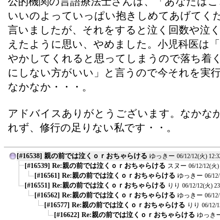
公的機関の言語療法士さんは、「あなたはこ
いいのよっていっぱい抱きしめてあげてく
言いましたが、それをすると泣く回数や泣
えたように思い、やめました。小児科医は「
やかしてくれると思ってしまうので落ち着
にしない方がいい」と言うので今それを実
なかなか・・・。
アドバイスありがとうございます。なかな
れず、修行の足りない私です・・。
[#16538] 親の前では泣くｏｒおちゃらける
ゆっきー
06/12/12(火) 12:3
[#16539] Re:親の前では泣くｏｒおちゃらける
スヌー
06/12/12(火)
[#16561] Re:親の前では泣くｏｒおちゃらける
ゆっきー
06/12
[#16551] Re:親の前では泣くｏｒおちゃらける
りり
06/12/12(火) 23
[#16562] Re:親の前では泣くｏｒおちゃらける
ゆっきー
06/12
[#16577] Re:親の前では泣くｏｒおちゃらける
りり
06/12/
[#16622] Re:親の前では泣くｏｒおちゃらける
ゆっき