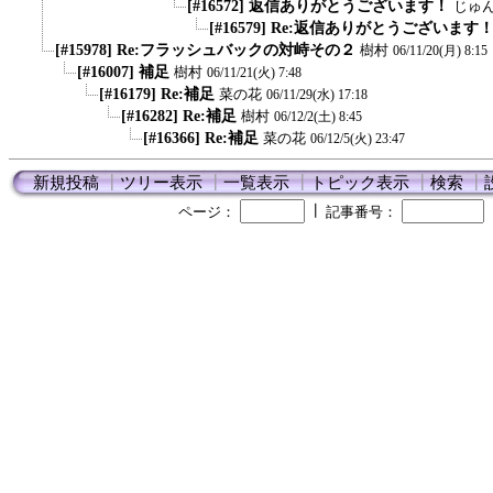
[#16572] 返信ありがとうございます！
じゅ
[#16579] Re:返信ありがとうございます
[#15978] Re:フラッシュバックの対峙その２
樹村
06/11/20(月) 8:15
[#16007] 補足
樹村
06/11/21(火) 7:48
[#16179] Re:補足
菜の花
06/11/29(水) 17:18
[#16282] Re:補足
樹村
06/12/2(土) 8:45
[#16366] Re:補足
菜の花
06/12/5(火) 23:47
新規投稿
┃
ツリー表示
┃
一覧表示
┃
トピック表示
┃
検索
┃
┃
ページ：
記事番号：