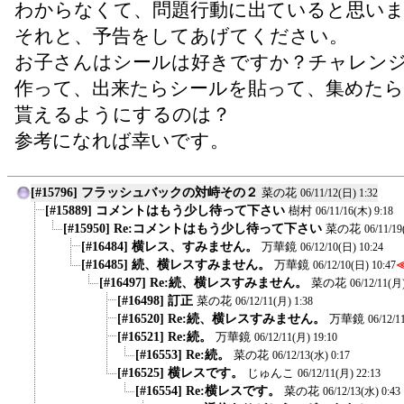
わからなくて、問題行動に出ていると思い
それと、予告をしてあげてください。
お子さんはシールは好きですか？チャレン
作って、出来たらシールを貼って、集めたら
貰えるようにするのは？
参考になれば幸いです。
[#15796] フラッシュバックの対峙その２
菜の花
06/11/12(日) 1:32
[#15889] コメントはもう少し待って下さい
樹村
06/11/16(木) 9:18
[#15950] Re:コメントはもう少し待って下さい
菜の花
06/11/19
[#16484] 横レス、すみません。
万華鏡
06/12/10(日) 10:24
[#16485] 続、横レスすみません。
万華鏡
06/12/10(日) 10:47
[#16497] Re:続、横レスすみません。
菜の花
06/12/11(月)
[#16498] 訂正
菜の花
06/12/11(月) 1:38
[#16520] Re:続、横レスすみません。
万華鏡
06/12/1
[#16521] Re:続。
万華鏡
06/12/11(月) 19:10
[#16553] Re:続。
菜の花
06/12/13(水) 0:17
[#16525] 横レスです。
じゅんこ
06/12/11(月) 22:13
[#16554] Re:横レスです。
菜の花
06/12/13(水) 0:43