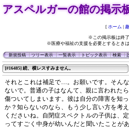
アスペルガーの館の掲示
[
ホーム
|
※この掲示板は終
※医療や福祉の支援を必要とするとき
新規投稿
┃
ツリー表示
┃
一覧表示
┃
トピック表示
┃
検索
┃
[#16485] 続、横レスすみません。
それとこれは補足で…。お願いです。そん
ないで。普通の子はなんて、親に言われた
傷ついてしまいます。彼は自分の障害を知
か？知らないのなら、もう少し言い方を考
くださいね。自閉症スペクトルの子供は、定
ってすごく中身が幼いんだと聞いたことが