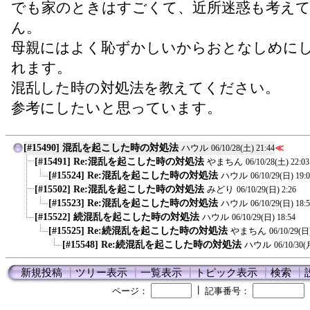
でも家のときはすごくて、近所迷惑も考え
ん。
母親にはよく恥ずかしいからおとなしめに
れます。
混乱した時の対処法を教えてください。
参考にしたいと思っています。
[#15490] 混乱を起こした時の対処法
ハウル
≪
06/10/28(土) 21:44
[#15491] Re:混乱を起こした時の対処法
やまちん
06/10/28(土) 22:03
[#15524] Re:混乱を起こした時の対処法
ハウル
06/10/29(日) 19:
[#15502] Re:混乱を起こした時の対処法
みどり
06/10/29(日) 2:26
[#15523] Re:混乱を起こした時の対処法
ハウル
06/10/29(日) 18:
[#15522] 続混乱を起こした時の対処法
ハウル
06/10/29(日) 18:54
[#15525] Re:続混乱を起こした時の対処法
やまちん
06/10/29(日
[#15548] Re:続混乱を起こした時の対処法
ハウル
06/10/30(
新規投稿
┃
ツリー表示
┃
一覧表示
┃
トピック表示
┃
検索
┃
┃
ページ：
記事番号：