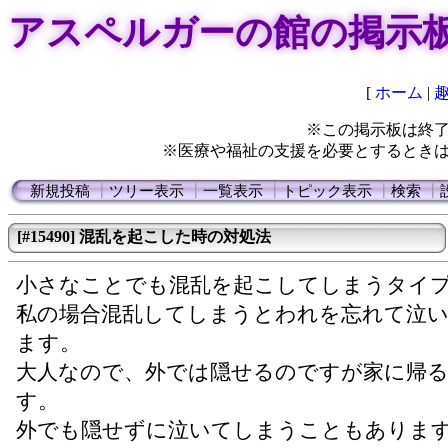
アスペルガーの館の掲示
[
ホーム
|
※この掲示板は終
※医療や福祉の支援を必要とするとき
新規投稿
┃
ツリー表示
┃
一覧表示
┃
トピック表示
┃
検索
┃
[#15490] 混乱を起こした時の対処法
小さなことでも混乱を起こしてしまうタイ
私の場合混乱してしまうとわれを忘れて泣
ます。
大人なので、外では隠せるのですが家に帰
す。
外でも隠せずに泣いてしまうこともありま