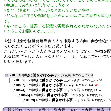
>参加してみたいと思うでしょうか？
>まだ、漠然としか考えがまとまっていない事や、
>どんな点に注意や配慮をしたらいいか皆さんの意見が聞け
す。
>今のところ、提案する段階で実用されるかわからないので
>よろしくお願いいたします。
やはり社会が軽度発達障害の人を排除する方向に向かわない
ていただくことがベストだと思います。
こうだからこういう人たちはダメなんだではなく、特徴を配
んなに素晴らしい人たちなんだというような感じでやってい
いいと思います。
[#10793] 学校に働きかける事
ジャジャ馬
06/2/25(土) 12:04
[#10797] Re:学校に働きかける事
三月うさぎ
06/2/25(土) 19:54
[#10852] Re:学校に働きかける事
Twenty
≪
06/2/28(火) 6:40
[#10874] Re:学校に働きかける事
ジャジャ馬
06/3/1(水) 13:54
[#10876] Re:学校に働きかける事
三月うさぎ
06/3/1(水) 15:37
[#10879] Re:学校に働きかける事
ジャジャ馬
06/3/1(水) 21:05
新規投稿
┃
ツリー表示
┃
一覧表示
┃
トピック表示
┃
検索
┃