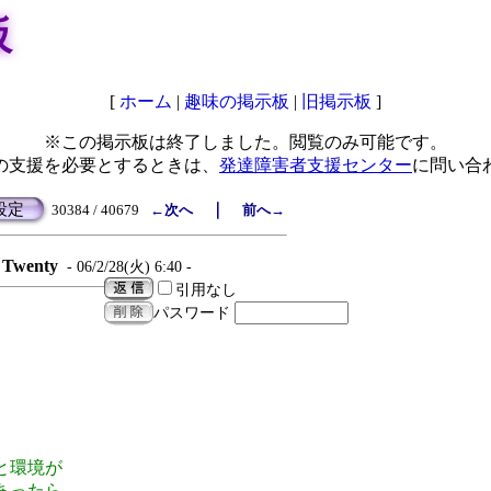
板
[
ホーム
|
趣味の掲示板
|
旧掲示板
]
※この掲示板は終了しました。閲覧のみ可能です。
の支援を必要とするときは、
発達障害者支援センター
に問い合
設定
｜
30384 / 40679
←次へ
前へ→
Twenty
- 06/2/28(火) 6:40 -
引用なし
パスワード
と環境が
あったら