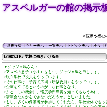
アスペルガーの館の掲示
※医療や福祉
新規投稿
┃
ツリー表示
┃
一覧表示
┃
トピック表示
┃
検索
┃
[#10852] Re:学校に働きかける事
▼ジャジャ馬さん：
>アスペの息子（小１）をもつ、ジャジャ馬と申します。
>現在学校で役員をやっています。
>その仕事は、子育て広場（研修委員）をやっています。
>企画を立てるというのが主な仕事となり、
>ふと「この機会に、軽度学習障害を知ってもらう為に、
>講演会なんかをできないだろうか」と思いました。
>もし、多くの保護者が参加してくれたら、学校全体でもっ
>良くならないかなって思ったんですが、もしそんな企画が