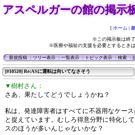
アスペルガーの館の掲示
[
ホーム
|
※この掲示板は終
※医療や福祉の支援を必要とするとき
新規投稿
┃
ツリー表示
┃
一覧表示
┃
トピック表示
┃
検索
┃
[#10520] Re:ASに運転は向いてなさそう
▼樹村さん：
さあ、果たしてどうでしょうかね？
私は、発達障害者はすべてに不器用なケース
と捉えています。むしろ得意分野に特化し
スのほうが多いんじゃないかな？