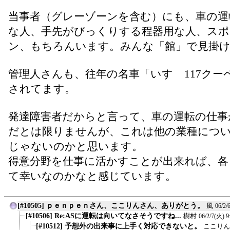
当事者（グレーゾーンを含む）にも、車の運
な人、手先がびっくりする程器用な人、スポ
ン、もちろんいます。みんな「館」で見掛
管理人さんも、往年の名車「いすゞ117クー
されてます。
発達障害者だからと言って、車の運転の仕事
だとは限りませんが、これは他の業種につ
じゃないのかと思います。
得意分野を仕事に活かすことが出来れば、各
て幸いなのかなと感じています。
[#10505] ｐｅｎｐｅｎさん、ここりんさん、ありがとう。
風
06/2/
[#10506] Re:ASに運転は向いてなさそうですね...
樹村
06/2/7(火) 9
[#10512] 予想外の出来事に上手く対応できないと。
ここりん