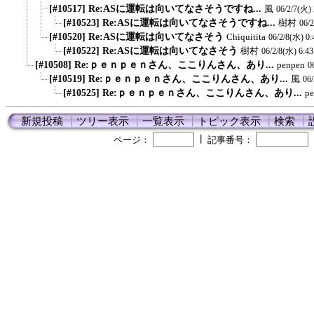
[#10517] Re:ASに運転は向いてなさそうですね...
風
06/2/7(火) 
[#10523] Re:ASに運転は向いてなさそうですね...
樹村
06/
[#10520] Re:ASに運転は向いてなさそう
Chiquitita
06/2/8(水) 0:
[#10522] Re:ASに運転は向いてなさそう
樹村
06/2/8(水) 6:43
[#10508] Re:ｐｅｎｐｅｎさん、ここりんさん、あり...
penpen
0
[#10519] Re:ｐｅｎｐｅｎさん、ここりんさん、あり...
風
06/
[#10525] Re:ｐｅｎｐｅｎさん、ここりんさん、あり...
p
新規投稿
┃
ツリー表示
┃
一覧表示
┃
トピック表示
┃
検索
┃
┃
ページ：
記事番号：