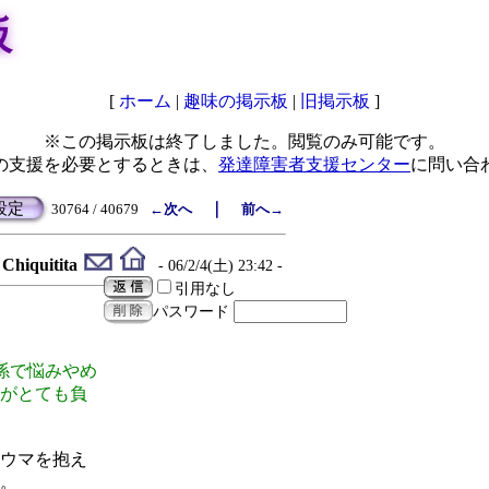
板
[
ホーム
|
趣味の掲示板
|
旧掲示板
]
※この掲示板は終了しました。閲覧のみ可能です。
の支援を必要とするときは、
発達障害者支援センター
に問い合
設定
｜
30764 / 40679
←次へ
前へ→
Chiquitita
- 06/2/4(土) 23:42 -
引用なし
パスワード
係で悩みやめ
がとても負
ウマを抱え
。