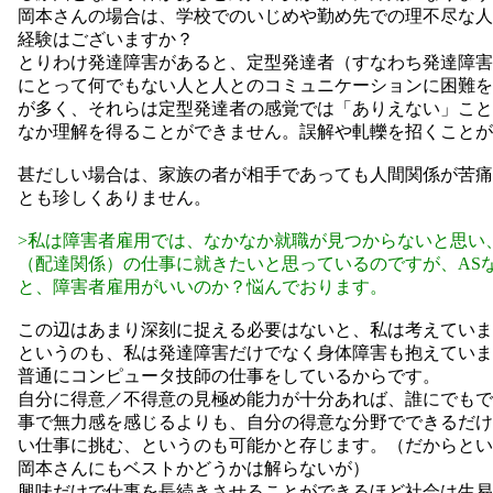
岡本さんの場合は、学校でのいじめや勤め先での理不尽な人
経験はございますか？
とりわけ発達障害があると、定型発達者（すなわち発達障害
にとって何でもない人と人とのコミュニケーションに困難を
が多く、それらは定型発達者の感覚では「ありえない」こと
なか理解を得ることができません。誤解や軋轢を招くことが
甚だしい場合は、家族の者が相手であっても人間関係が苦痛
とも珍しくありません。
>私は障害者雇用では、なかなか就職が見つからないと思い
（配達関係）の仕事に就きたいと思っているのですが、AS
と、障害者雇用がいいのか？悩んでおります。
この辺はあまり深刻に捉える必要はないと、私は考えていま
というのも、私は発達障害だけでなく身体障害も抱えていま
普通にコンピュータ技師の仕事をしているからです。
自分に得意／不得意の見極め能力が十分あれば、誰にでもで
事で無力感を感じるよりも、自分の得意な分野でできるだけ
い仕事に挑む、というのも可能かと存じます。（だからとい
岡本さんにもベストかどうかは解らないが）
興味だけで仕事を長続きさせることができるほど社会は生易