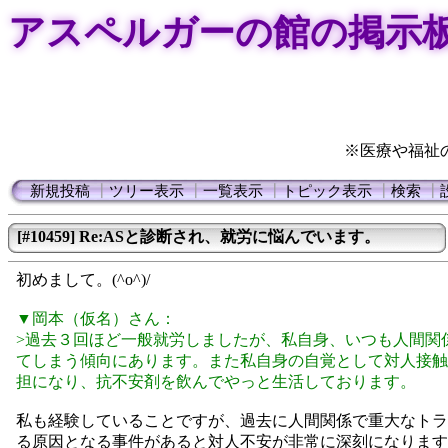
アスペルガーの館の掲示
※医療や福祉
新規投稿
┃
ツリー表示
┃
一覧表示
┃
トピック表示
┃
検索
┃
[#10459] Re:ASと診断され、就労に悩んでいます。
初めまして。(^o^)/
▼岡本（仮名）さん：
>過去３回ほど一般就労しましたが、私自身、いつも人間関
てしまう傾向にあります。また私自身の自覚として対人接触
担になり、抗不安剤を飲んでやっと生活しております。
私も経験していることですが、過去に人間関係で重大なトラ
る原因となる事件があると対人不安が非常に深刻になります