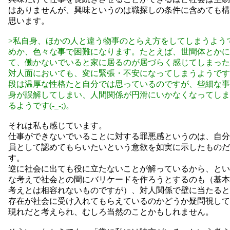
はありませんが、興味というのは職探しの条件に含めても構
思います。
>私自身、ほかの人と違う物事のとらえ方をしてしまうよう
めか、色々な事で困難になります。たとえば、世間体とかに
て、働かないでいると家に居るのが居づらく感じてしまった
対人面においても、変に緊張・不安になってしまうようです
段は温厚な性格たと自分では思っているのですが、些細な事
身が誤解してしまい、人間関係が円滑にいかなくなってしま
るようです(-_-;)。
それは私も感じています。
仕事ができないでいることに対する罪悪感というのは、自分
員として認めてもらいたいという意欲を如実に示したものだ
す。
逆に社会に出ても役に立たないことが解っているから、とい
な考えで社会との間にバリケードを作ろうとするのも（基本
考えとは相容れないものですが）、対人関係で壁に当たると
存在が社会に受け入れてもらえているのかどうか疑問視して
現れだと考えられ、むしろ当然のことかもしれません。