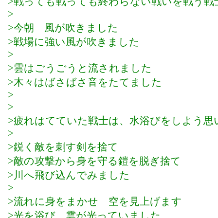
>戦っても戦っても終わらない戦いを戦う戦
>
>今朝 風が吹きました
>戦場に強い風が吹きました
>
>雲はごうごうと流されました
>木々はばさばさ音をたてました
>
>
>疲れはてていた戦士は、水浴びをしよう思
>
>鋭く敵を刺す剣を捨て
>敵の攻撃から身を守る鎧を脱ぎ捨て
>川へ飛び込んでみました
>
>流れに身をまかせ 空を見上げます
>光を浴び 雲が光っていました