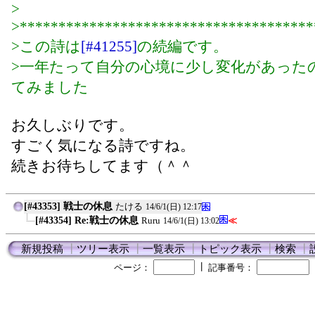
>
>**************************************
>この詩は
[#41255]
の続編です。
>一年たって自分の心境に少し変化があった
てみました
お久しぶりです。
すごく気になる詩ですね。
続きお待ちしてます（＾＾
[#43353] 戦士の休息
たける
14/6/1(日) 12:17
[#43354] Re:戦士の休息
Ruru
≪
14/6/1(日) 13:02
新規投稿
┃
ツリー表示
┃
一覧表示
┃
トピック表示
┃
検索
┃
┃
ページ：
記事番号：