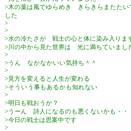
>木の葉は風でゆらめき きらきらまたたい
した
>
>
>水の冷たさが 戦士の心と体に染み入りま
>川の中から見た世界は 光に満ちていまし
>
>うん なかなかいい気持ち＾＾
>
>見方を変えると人生が変わる
>そういう事もあるかも知れない
>
>明日も戦おうか？
>うーん 詩人になるのも悪くないかも・・
>今日の戦士は思案中です
>