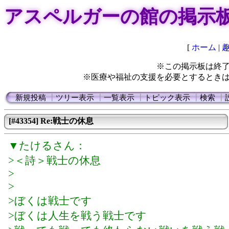
アスペルガーの館の掲示
[
ホーム
|
※この掲示板は終
※医療や福祉の支援を必要とするとき
新規投稿
┃
ツリー表示
┃
一覧表示
┃
トピック表示
┃
検索
┃
[#43354] Re:戦士の休息
▼たけるさん：
>＜詩＞戦士の休息
>
>
>ぼくは戦士です
>ぼくは人生を戦う戦士です