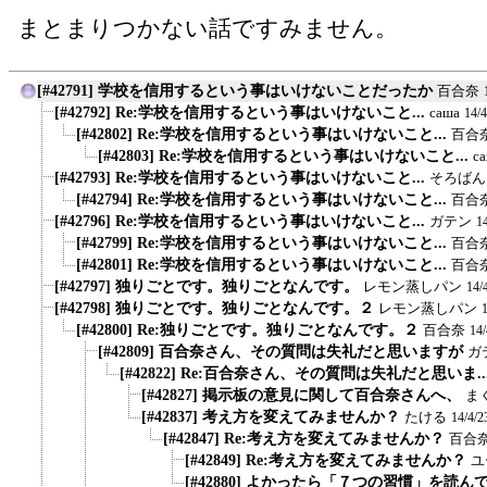
まとまりつかない話ですみません。
[#42791] 学校を信用するという事はいけないことだったか
百合奈
[#42792] Re:学校を信用するという事はいけないこと...
саша
14/
[#42802] Re:学校を信用するという事はいけないこと...
百合
[#42803] Re:学校を信用するという事はいけないこと...
с
[#42793] Re:学校を信用するという事はいけないこと...
そろばん
[#42794] Re:学校を信用するという事はいけないこと...
百合
[#42796] Re:学校を信用するという事はいけないこと...
ガテン
1
[#42799] Re:学校を信用するという事はいけないこと...
百合
[#42801] Re:学校を信用するという事はいけないこと...
百合
[#42797] 独りごとです。独りごとなんです。
レモン蒸しパン
14/
[#42798] 独りごとです。独りごとなんです。２
レモン蒸しパン
[#42800] Re:独りごとです。独りごとなんです。２
百合奈
14
[#42809] 百合奈さん、その質問は失礼だと思いますが
ガ
[#42822] Re:百合奈さん、その質問は失礼だと思いま..
[#42827] 掲示板の意見に関して百合奈さんへ、
ま
[#42837] 考え方を変えてみませんか？
たける
14/4/2
[#42847] Re:考え方を変えてみませんか？
百合
[#42849] Re:考え方を変えてみませんか？
ユ
[#42880] よかったら「７つの習慣」を読んで