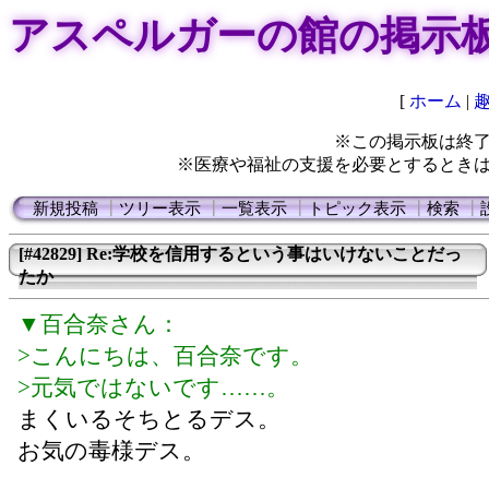
アスペルガーの館の掲示
[
ホーム
|
※この掲示板は終
※医療や福祉の支援を必要とするとき
新規投稿
┃
ツリー表示
┃
一覧表示
┃
トピック表示
┃
検索
┃
[#42829] Re:学校を信用するという事はいけないことだっ
たか
▼百合奈さん：
>こんにちは、百合奈です。
>元気ではないです……。
まくいるそちとるデス。
お気の毒様デス。