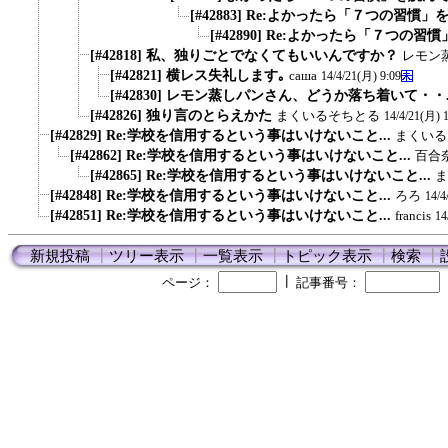
[#42883] Re:よかったら「７つの習慣」
[#42890] Re:よかったら「７つの習慣
[#42818] 私、独りごとでなくてもいいんですか？
レモン
[#42821] 横レス失礼します｡
саша
14/4/21(月) 9:09
[#42830] レモン蒸しパンさん、どうか落ち着いて・・..
[#42826] 独り言のとらえかた
まくいるそちとる
14/4/21(月) 
[#42829] Re:学校を信用するという事はいけないこと...
まくいる
[#42862] Re:学校を信用するという事はいけないこと...
百合
[#42865] Re:学校を信用するという事はいけないこと...
ま
[#42848] Re:学校を信用するという事はいけないこと...
ろろ
14/4
[#42851] Re:学校を信用するという事はいけないこと...
francis
14
新規投稿
┃
ツリー表示
┃
一覧表示
┃
トピック表示
┃
検索
┃
┃
ページ：
記事番号：