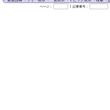
新規投稿
┃
ツリー表示
┃
一覧表示
┃
トピック表示
┃
検索
┃
┃
ページ：
記事番号：