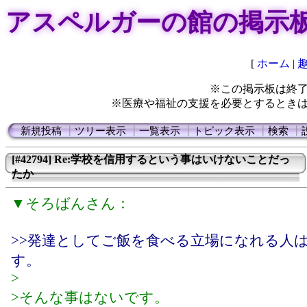
アスペルガーの館の掲示
[
ホーム
|
※この掲示板は終
※医療や福祉の支援を必要とするとき
新規投稿
┃
ツリー表示
┃
一覧表示
┃
トピック表示
┃
検索
┃
[#42794] Re:学校を信用するという事はいけないことだっ
たか
▼そろばんさん：
>>発達としてご飯を食べる立場になれる人
す。
>
>そんな事はないです。