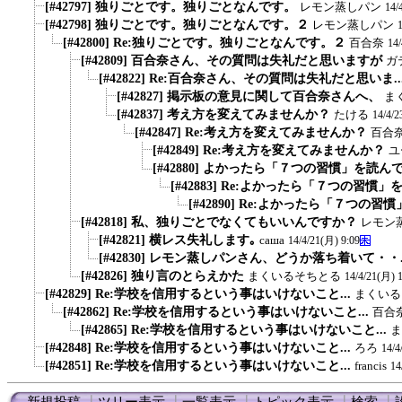
[#42797] 独りごとです。独りごとなんです。
レモン蒸しパン
14/
[#42798] 独りごとです。独りごとなんです。２
レモン蒸しパン
[#42800] Re:独りごとです。独りごとなんです。２
百合奈
14
[#42809] 百合奈さん、その質問は失礼だと思いますが
ガ
[#42822] Re:百合奈さん、その質問は失礼だと思いま..
[#42827] 掲示板の意見に関して百合奈さんへ、
ま
[#42837] 考え方を変えてみませんか？
たける
14/4/2
[#42847] Re:考え方を変えてみませんか？
百合
[#42849] Re:考え方を変えてみませんか？
ユ
[#42880] よかったら「７つの習慣」を読んで
[#42883] Re:よかったら「７つの習慣」
[#42890] Re:よかったら「７つの習慣
[#42818] 私、独りごとでなくてもいいんですか？
レモン
[#42821] 横レス失礼します｡
саша
14/4/21(月) 9:09
[#42830] レモン蒸しパンさん、どうか落ち着いて・・..
[#42826] 独り言のとらえかた
まくいるそちとる
14/4/21(月) 
[#42829] Re:学校を信用するという事はいけないこと...
まくいる
[#42862] Re:学校を信用するという事はいけないこと...
百合
[#42865] Re:学校を信用するという事はいけないこと...
ま
[#42848] Re:学校を信用するという事はいけないこと...
ろろ
14/4
[#42851] Re:学校を信用するという事はいけないこと...
francis
14