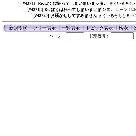
[#42711] Re:ぼくは狂ってしまいまいまシタ。
まくいるそち
[#42718] Re:ぼくは狂ってしまいまいまシタ。
ユーン
14/3
[#42720] お騒がせしてすみません
まくいるそちとる
14
新規投稿
┃
ツリー表示
┃
一覧表示
┃
トピック表示
┃
検索
┃
┃
ページ：
記事番号：