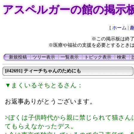
アスペルガーの館の掲示
[
ホーム
|
※この掲示板は終
※医療や福祉の支援を必要とするとき
新規投稿
┃
ツリー表示
┃
一覧表示
┃
トピック表示
┃
検索
┃
[#42691] ティーチちゃんのためにも
▼まくいるそちとるさん：
お返事ありがとうございます。
>ぼくは子供時代から親に禁じられて猫さん
てもらえなかったデス。