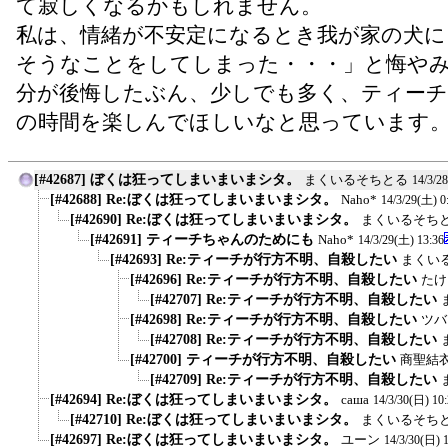
て寂しくなるかもしれません。
私は、情緒が不安定になるとき我が家の犬に
そうなことをしてしまった・・・」と悔や
分が後悔したぶん、少しでも多く、ティー
の時間を楽しんでほしいなと思っています
[#42687] ぼくは狂ってしまいまいまシタ。
まくいるそちとる
14/3/2
[#42688] Re:ぼくは狂ってしまいまいまシタ。
Naho*
14/3/29(土) 0
[#42690] Re:ぼくは狂ってしまいまいまシタ。
まくいるそち
[#42691] ティーチちゃんのためにも
Naho*
14/3/29(土) 13:36
[#42693] Re:ティーチが行方不明、自殺したい
まくい
[#42696] Re:ティーチが行方不明、自殺したい
たけ
[#42707] Re:ティーチが行方不明、自殺したい
[#42698] Re:ティーチが行方不明、自殺したい
ツバ
[#42708] Re:ティーチが行方不明、自殺したい
[#42700] ティーチが行方不明、自殺したい
商聖結
[#42709] Re:ティーチが行方不明、自殺したい
[#42694] Re:ぼくは狂ってしまいまいまシタ。
саша
14/3/30(日) 10
[#42710] Re:ぼくは狂ってしまいまいまシタ。
まくいるそち
[#42697] Re:ぼくは狂ってしまいまいまシタ。
ユーン
14/3/30(日) 