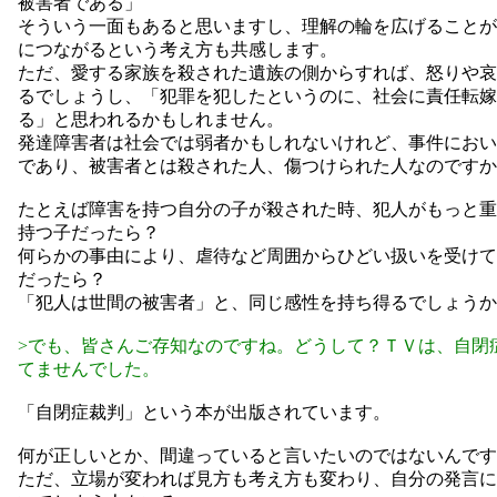
被害者である」
そういう一面もあると思いますし、理解の輪を広げることが
につながるという考え方も共感します。
ただ、愛する家族を殺された遺族の側からすれば、怒りや哀
るでしょうし、「犯罪を犯したというのに、社会に責任転嫁
る」と思われるかもしれません。
発達障害者は社会では弱者かもしれないけれど、事件におい
であり、被害者とは殺された人、傷つけられた人なのですか
たとえば障害を持つ自分の子が殺された時、犯人がもっと重
持つ子だったら？
何らかの事由により、虐待など周囲からひどい扱いを受けて
だったら？
「犯人は世間の被害者」と、同じ感性を持ち得るでしょうか
>でも、皆さんご存知なのですね。どうして？ＴＶは、自閉
てませんでした。
「自閉症裁判」という本が出版されています。
何が正しいとか、間違っていると言いたいのではないんです
ただ、立場が変われば見方も考え方も変わり、自分の発言に