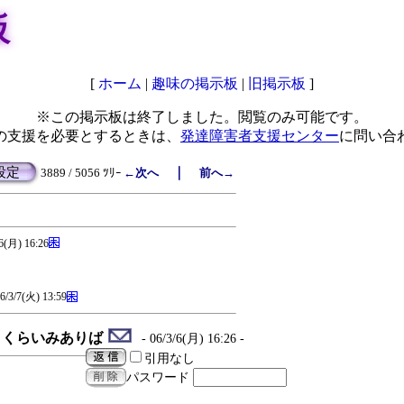
板
[
ホーム
|
趣味の掲示板
|
旧掲示板
]
※この掲示板は終了しました。閲覧のみ可能です。
の支援を必要とするときは、
発達障害者支援センター
に問い合
設定
｜
3889 / 5056 ﾂﾘｰ
←次へ
前へ→
/6(月) 16:26
6/3/7(火) 13:59
くらいみありば
- 06/3/6(月) 16:26 -
引用なし
パスワード