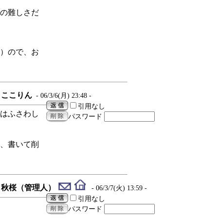
の難しさだ
）ので、お
ここりん
- 06/3/6(月) 23:48 -
引用なし
はふさわし
パスワード
、書いて削
秋桜（管理人）
- 06/3/7(火) 13:59 -
引用なし
パスワード