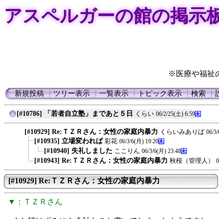
アスペルガーの館の掲示
※医療や福祉
新規投稿
┃
ツリー表示
┃
一覧表示
┃
トピック表示
┃
検索
┃
[#10786] 「若者自立塾」まであと５日
くらい
06/2/25(土) 6:59
[#10929] Re:ＴＺＲさん：女性の家庭内暴力
くらいみありば
06/3
[#10935] 立場変われば
彩花
06/3/6(月) 19:20
[#10940] 失礼しました
ここりん
06/3/6(月) 23:48
[#10943] Re:ＴＺＲさん：女性の家庭内暴力
秋桜（管理人）
0
[#10929] Re:ＴＺＲさん：女性の家庭内暴力
▼：ＴＺＲさん