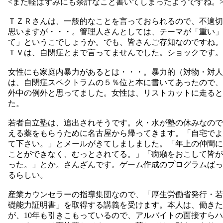
<また軽はずみにも余計なこと書いてしまったようですね。
ＴＺＲさんは、一般的なことを言っておられるので、不適切
思いますが・・・。管理人さんとしては、テーマが「重い」
て」というこでしょうか。でも、皆さんご存知なのですね。
ＴＶは、自閉症とまで言ってませんでした。ショックです。
女性にも家庭内暴力があるとは・・・。暴力的（対物・対人
は、自閉症スペクトラムの５％位と本に書いてあったので、
外中の例外と思ってました。女性は、リストカットに走ると
た。
若者自立塾は、追出されそうです。火・水が塾の休みなので
える薬をもらうために名古屋から帰ってきます。「自宅でよ
て下さい。」とメールがきてしましました。「年上の仲間に
ことができなく、むっとされてる。」「癇癪をおこして皆が
った。」とか。さんざんです。ゲーム作成のプログラムばっ
るらしい。
産業カウンセラーの指導集団なので、「厚生労働省発行・若
礎能力証明書」を取得する講義を受けます。本人は、働きた
が、10年も引きこもっているので、アルバイトの面接すら