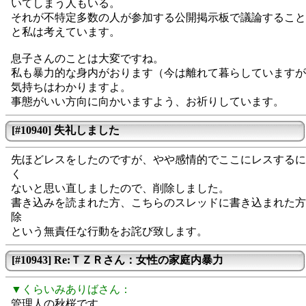
いてしまう人もいる。
それが不特定多数の人が参加する公開掲示板で議論すること
と私は考えています。
息子さんのことは大変ですね。
私も暴力的な身内がおります（今は離れて暮らしていますが
気持ちはわかりますよ。
事態がいい方向に向かいますよう、お祈りしています。
[#10940] 失礼しました
先ほどレスをしたのですが、やや感情的でここにレスするに
く
ないと思い直しましたので、削除しました。
書き込みを読まれた方、こちらのスレッドに書き込まれた方
除
という無責任な行動をお詫び致します。
[#10943] Re:ＴＺＲさん：女性の家庭内暴力
▼くらいみありばさん：
管理人の秋桜です。