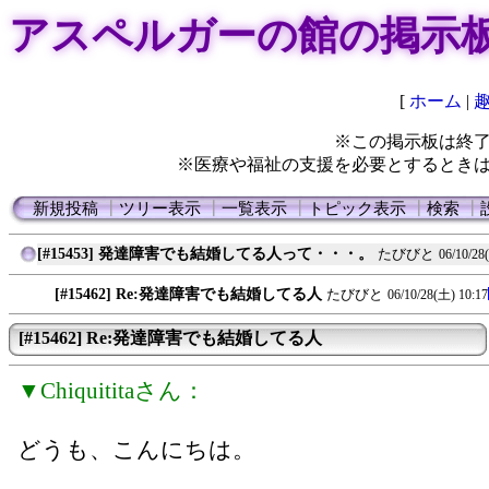
アスペルガーの館の掲示
[
ホーム
|
※この掲示板は終
※医療や福祉の支援を必要とするとき
新規投稿
┃
ツリー表示
┃
一覧表示
┃
トピック表示
┃
検索
┃
[#15453] 発達障害でも結婚してる人って・・・。
たびびと
06/10/28
[#15462] Re:発達障害でも結婚してる人
たびびと
06/10/28(土) 10:17
[#15462] Re:発達障害でも結婚してる人
▼Chiquititaさん：
どうも、こんにちは。