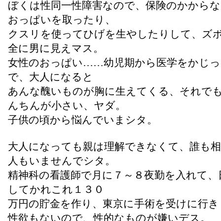
ぼくは性同一性障害なので、保険のかからな
おっぱいを取ったり、
クスリを使ってひげを生やしたりして、ズ
全に男に見えマス。
女性のおっぱい……幼児期から医学をかじ
で、大人になると
あんな醜いものが胸に生えてくる、それで
んちんが小さい、ヤダ。
子供の頃から悩んでいまシタ。
大人になっても親は理解できなくて、誰も
人もいませんでシタ。
精神科の看護師で月に７～８夜勤を入れて、
してかれこれ１３０
万円の貯金を作り、東京に手術を受けに行き
性欲もないので、性的なものが嫌いデス。