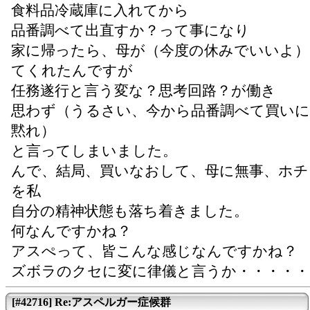
食料品冷蔵庫に入れてから
品番調べて出直すか？って事になり
家に帰ったら、母が（今度の休みでいいよ）
てくれたんですが
任務遂行と言う変な？思考回路？が働き
思わず（うるさい、今から品番調べて買い
黙れ）
と言ってしまいました。
んで、結局、買いなおして、母に無事、ホチ
を私
自分の精神状態も落ち着きました。
何なんですかね？
アスぺって、皆こんな感じなんですかね？
ズボラのクセに変に律儀と言うか・・・・・
[#42716] Re:アスペルガー症候群