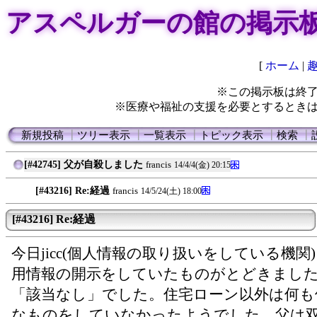
アスペルガーの館の掲示
[
ホーム
|
※この掲示板は終
※医療や福祉の支援を必要とするとき
新規投稿
┃
ツリー表示
┃
一覧表示
┃
トピック表示
┃
検索
┃
[#42745] 父が自殺しました
francis
14/4/4(金) 20:15
[#43216] Re:経過
francis
14/5/24(土) 18:00
[#43216] Re:経過
今日jicc(個人情報の取り扱いをしている機関
用情報の開示をしていたものがとどきまし
「該当なし」でした。住宅ローン以外は何も
なものをしていなかったようでした。父は