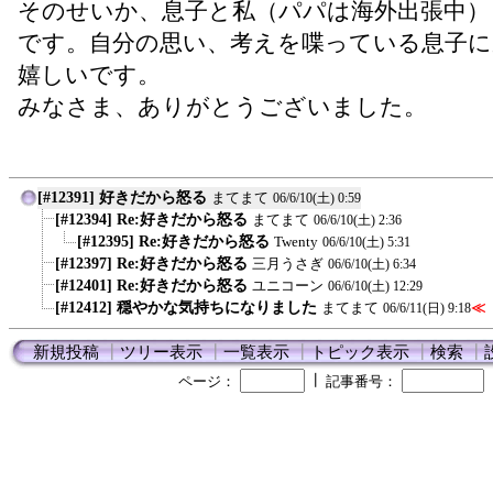
そのせいか、息子と私（パパは海外出張中）
です。自分の思い、考えを喋っている息子に
嬉しいです。
みなさま、ありがとうございました。
[#12391] 好きだから怒る
まてまて
06/6/10(土) 0:59
[#12394] Re:好きだから怒る
まてまて
06/6/10(土) 2:36
[#12395] Re:好きだから怒る
Twenty
06/6/10(土) 5:31
[#12397] Re:好きだから怒る
三月うさぎ
06/6/10(土) 6:34
[#12401] Re:好きだから怒る
ユニコーン
06/6/10(土) 12:29
[#12412] 穏やかな気持ちになりました
まてまて
≪
06/6/11(日) 9:18
新規投稿
┃
ツリー表示
┃
一覧表示
┃
トピック表示
┃
検索
┃
┃
ページ：
記事番号：