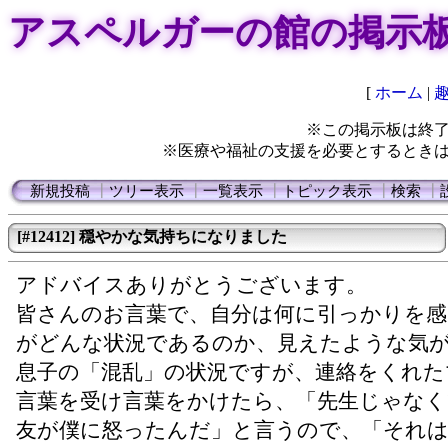
アスペルガーの館の掲示
[
ホーム
|
※この掲示板は終
※医療や福祉の支援を必要とするとき
新規投稿
┃
ツリー表示
┃
一覧表示
┃
トピック表示
┃
検索
┃
[#12412] 穏やかな気持ちになりました
アドバイスありがとうございます。
皆さんのお言葉で、自分は何に引っかりを感
がどんな状況であるのか、見えたような気
息子の「混乱」の状況ですが、連絡をくれた
言葉を受け言葉をかけたら、「先生じゃなく
友が僕に怒ったんだ」と言うので、「それ