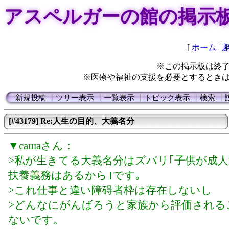
アスペルガーの館の掲示
[
ホーム
|
※この掲示板は終
※医療や福祉の支援を必要とするとき
新規投稿
┃
ツリー表示
┃
一覧表示
┃
トピック表示
┃
検索
┃
[#43179] Re:人生の目的、大義名分
▼сашаさん：
>私が生きてる大義名分はズバリ｢子供が成
扶養義務はあるから｣です｡
>これ仕事と違い障碍者枠は存在しないし
>どんなにがんばろうと家族から評価される
ないです。