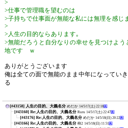
>
>仕事で管理職を望むのは
>子持ちで仕事面が無能な私には無理を感じ
>
>人生の目的ならあります｡
>無能だろうと自分なりの幸せを見つけよう
地です ｗ
ありがとうございます
俺は全ての面で無能のまま中年になってい
る
[#43158] 人生の目的、大義名分
めだか
14/5/17(土) 22:18
[#43160] Re:人生の目的、大義名分
Ruru
14/5/17(土) 22:47
[#43176] Re:人生の目的、大義名分
めだか
14/5/18(日) 20:22
[#43166] Re:人生の目的、大義名分
柿2
14/5/18(日) 11:51