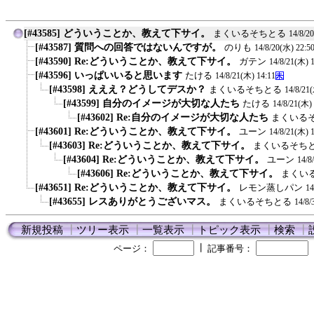
[#43585] どういうことか、教えて下サイ。
まくいるそちとる
14/8/2
[#43587] 質問への回答ではないんですが。
のりも
14/8/20(水) 22:5
[#43590] Re:どういうことか、教えて下サイ。
ガテン
14/8/21(木) 1
[#43596] いっぱいいると思います
たける
14/8/21(木) 14:11
[#43598] えええ？どうしてデスか？
まくいるそちとる
14/8/21
[#43599] 自分のイメージが大切な人たち
たける
14/8/21(木)
[#43602] Re:自分のイメージが大切な人たち
まくいる
[#43601] Re:どういうことか、教えて下サイ。
ユーン
14/8/21(木) 
[#43603] Re:どういうことか、教えて下サイ。
まくいるそち
[#43604] Re:どういうことか、教えて下サイ。
ユーン
14/8
[#43606] Re:どういうことか、教えて下サイ。
まくい
[#43651] Re:どういうことか、教えて下サイ。
レモン蒸しパン
14
[#43655] レスありがとうございマス。
まくいるそちとる
14/8/
新規投稿
┃
ツリー表示
┃
一覧表示
┃
トピック表示
┃
検索
┃
┃
ページ：
記事番号：