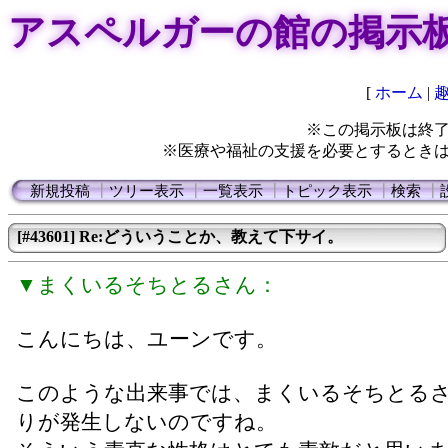
アスペルガーの館の掲示
[
ホーム
|
※この掲示板は終
※医療や福祉の支援を必要とするとき
新規投稿
┃
ツリー表示
┃
一覧表示
┃
トピック表示
┃
検索
┃
[#43601] Re:どういうことか、教えて下サイ。
▼まくいるそちとるさん：
こんにちは、ユーンです。
このような出来事では、まくいるそちとる
りが発生しないのですね。