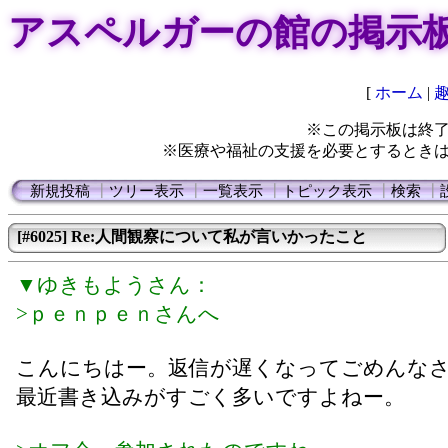
アスペルガーの館の掲示
[
ホーム
|
※この掲示板は終
※医療や福祉の支援を必要とするとき
新規投稿
┃
ツリー表示
┃
一覧表示
┃
トピック表示
┃
検索
┃
[#6025] Re:人間観察について私が言いかったこと
▼ゆきもようさん：
>ｐｅｎｐｅｎさんへ
こんにちはー。返信が遅くなってごめんな
最近書き込みがすごく多いですよねー。