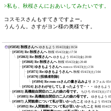
>私も、秋桜さんにおあいしてみたいです。
コスモスさんもすてきですよー。
うんうん。さすがヨン様の奥様です。
[#5858] 秋桜さんへ
ゆきもよう
05/4/22(金) 16:54
[#5859] Re:秋桜さんへ
秋桜
05/4/22(金) 17:58
[#5863] Re:秋桜さんへ
ゆきもよう
05/4/22(金) 20:00
[#5868] Re:秋桜さんへ
秋桜
05/4/22(金) 20:48
[#5870] ゆきもようさんへ
rom-co
05/4/23(土) 2:56
[#5871] Re:ゆきもようさんへ
秋桜
05/4/23(土) 5:04
[#5879] [投稿者削除]
[#5894] Re:rom-coさんの書き込みより
ネフェル
05/
[#5924] おさわがせしてしまったようで・・・
ゆきもよう
[#5883] 高機能自閉症の二人の娘の母です。
ちひろ
05/4/23(土) 17:
[#5885] Re:高機能自閉症の二人の娘の母です。
ゆきもよう
05
[#5887] 人間観察について私が言いかったこと
ゆきもよう
05/4/23
[#5892] Re:人間観察について私が言いかったこと
秋桜
05/4/2