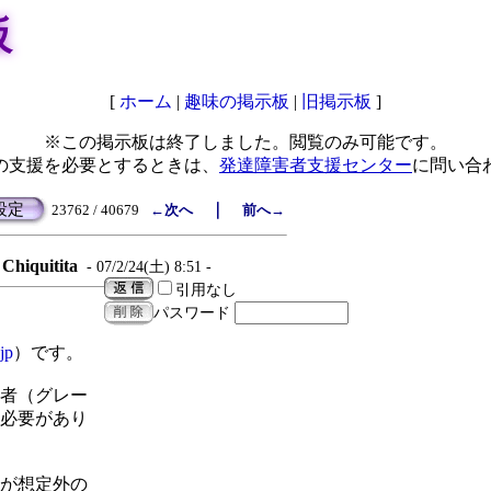
板
[
ホーム
|
趣味の掲示板
|
旧掲示板
]
※この掲示板は終了しました。閲覧のみ可能です。
の支援を必要とするときは、
発達障害者支援センター
に問い合
設定
｜
23762 / 40679
←次へ
前へ→
Chiquitita
- 07/2/24(土) 8:51 -
引用なし
パスワード
jp
）です。
者（グレー
必要があり
が想定外の