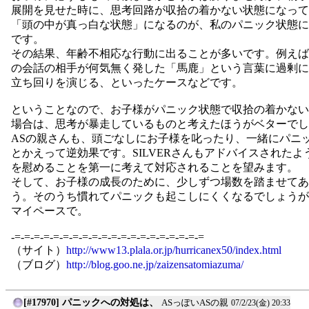
展開を見せた時に、思考回路が収拾の着かない状態になって
「頭の中が真っ白な状態」になるのが、私のパニック状態に
です。
その結果、年齢不相応な行動に出ることが多いです。例えば
の会話の相手が何気無く発した「馬鹿」という言葉に過剰に
立ち回りを演じる、といったケースなどです。
ということなので、お子様がパニック状態で収拾の着かない
場合は、思考が暴走しているものと考えたほうがベターでし
ASの親さんも、頭ごなしにお子様を叱ったり、一緒にパニ
とかえって逆効果です。SILVERさんもアドバイスされたよ
を慰めることを第一に考えて対応されることを望みます。
そして、お子様の成長のために、少しずつ場数を踏ませてあ
う。そのうち慣れてパニックも起こしにくくなるでしょうが
マイペースで。
-=-=-=-=-=-=-=-=-=-=-=-=-=-=-=-=-=-=-=-=
（サイト）
http://www13.plala.or.jp/hurricanex50/index.html
（ブログ）
http://blog.goo.ne.jp/zaizensatomiazuma/
[#17970] パニックへの対処は、
ASっぽいASの親
07/2/23(金) 20:33