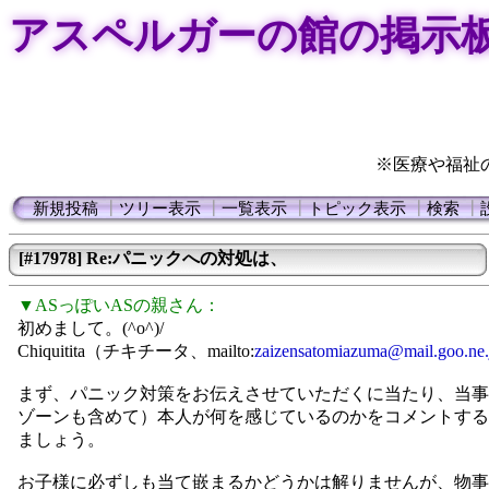
アスペルガーの館の掲示
※医療や福祉
新規投稿
┃
ツリー表示
┃
一覧表示
┃
トピック表示
┃
検索
┃
[#17978] Re:パニックへの対処は、
▼ASっぽいASの親さん：
初めまして。(^o^)/
Chiquitita（チキチータ、mailto:
zaizensatomiazuma@mail.goo.ne.
まず、パニック対策をお伝えさせていただくに当たり、当事
ゾーンも含めて）本人が何を感じているのかをコメントする
ましょう。
お子様に必ずしも当て嵌まるかどうかは解りませんが、物事