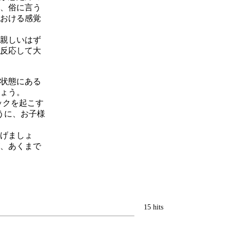
、俗に言う
おける感覚
親しいはず
反応して大
状態にある
ょう。
ックを起こす
うに、お子様
げましょ
、あくまで
15 hits